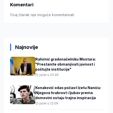
Komentari
Ovaj članak nije moguće komentarisati.
Najnovije
Rahimić gradonačelniku Mostara:
"Prestanite obmanjivati javnost i
poštujte institucije"
jučer u 23:39
Konaković odao počast Izetu Naniću:
Njegova hrabrost i ljubav prema
domovini ostaju trajna inspiracija
jučer u 22:09