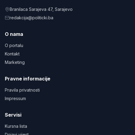
Branilaca Sarajeva 47
, Sarajevo
redakcija@politicki.ba
O nama
O portalu
Kontakt
Marketing
Pravne informacije
Pravila privatnosti
Impressum
Servisi
Kursna lista
Dojavi vijest