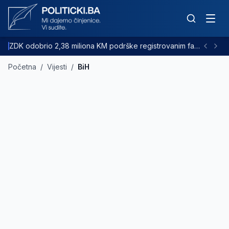
ZDK odobrio 2,38 miliona KM podrške registrovanim farmama goveda
Početna
/
Vijesti
/
BiH