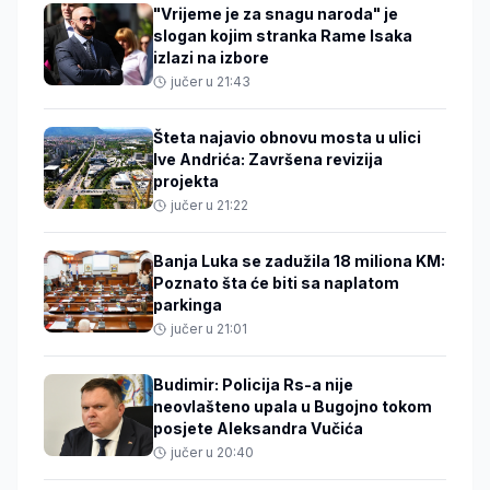
"Vrijeme je za snagu naroda" je
slogan kojim stranka Rame Isaka
izlazi na izbore
jučer u 21:43
Šteta najavio obnovu mosta u ulici
Ive Andrića: Završena revizija
projekta
jučer u 21:22
Banja Luka se zadužila 18 miliona KM:
Poznato šta će biti sa naplatom
parkinga
jučer u 21:01
Budimir: Policija Rs-a nije
neovlašteno upala u Bugojno tokom
posjete Aleksandra Vučića
jučer u 20:40