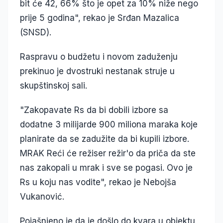
bit će 42, 66% što je opet za 10% niže nego
prije 5 godina", rekao je Srđan Mazalica
(SNSD).
Raspravu o budžetu i novom zaduženju
prekinuo je dvostruki nestanak struje u
skupštinskoj sali.
"Zakopavate Rs da bi dobili izbore sa
dodatne 3 milijarde 900 miliona maraka koje
planirate da se zadužite da bi kupili izbore.
MRAK Reći će režiser režir'o da priča da ste
nas zakopali u mrak i sve se pogasi. Ovo je
Rs u koju nas vodite", rekao je Nebojša
Vukanović.
Pojašnjeno je da je došlo do kvara u objektu