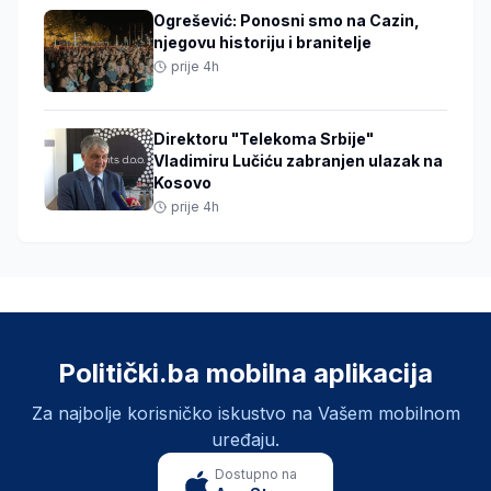
Ogrešević: Ponosni smo na Cazin,
njegovu historiju i branitelje
prije 4h
Direktoru "Telekoma Srbije"
Vladimiru Lučiću zabranjen ulazak na
Kosovo
prije 4h
Politički.ba mobilna aplikacija
Za najbolje korisničko iskustvo na Vašem mobilnom
uređaju.
Dostupno na