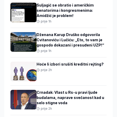
Suljagić se obratio i američkim
senatorima i kongresmenima:
Amidžić je problem!
prije 1h
Dženana Karup Druško odgovorila
Cvitanoviću i Lučiću: „Eto, to vam je
gospodo dokazani i presuđeni UZP!“
prije 1h
Hoće li izbori srušiti kreditni rejting?
prije 2h
Crnadak: Vlast u Rs-u pravi ljude
budalama, naprave svečanost kad u
selo stigne voda
prije 2h