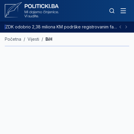
ZDK odobrio 2,38 miliona KM podrške registrovanim farmama goveda
Početna
/
Vijesti
/
BiH