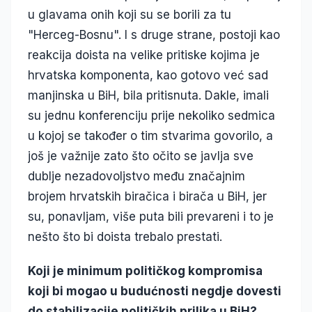
u glavama onih koji su se borili za tu
"Herceg-Bosnu". I s druge strane, postoji kao
reakcija doista na velike pritiske kojima je
hrvatska komponenta, kao gotovo već sad
manjinska u BiH, bila pritisnuta. Dakle, imali
su jednu konferenciju prije nekoliko sedmica
u kojoj se također o tim stvarima govorilo, a
još je važnije zato što očito se javlja sve
dublje nezadovoljstvo među značajnim
brojem hrvatskih biračica i birača u BiH, jer
su, ponavljam, više puta bili prevareni i to je
nešto što bi doista trebalo prestati.
Koji je minimum političkog kompromisa
koji bi mogao u budućnosti negdje dovesti
do stabilizacije političkih prilika u BiH?