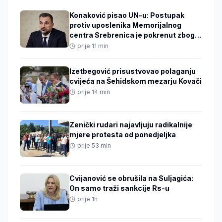
Konaković pisao UN-u: Postupak
protiv uposlenika Memorijalnog
centra Srebrenica je pokrenut zbog
njihovog izvještaja
prije 11 min
Izetbegović prisustvovao polaganju
cvijeća na Šehidskom mezarju Kovači
prije 14 min
Zenički rudari najavljuju radikalnije
mjere protesta od ponedjeljka
prije 53 min
Cvijanović se obrušila na Suljagića:
On samo traži sankcije Rs-u
prije 1h