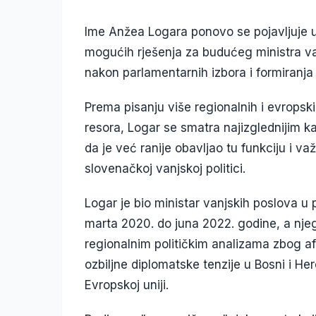
Ime Anžea Logara ponovo se pojavljuje u 
mogućih rješenja za budućeg ministra va
nakon parlamentarnih izbora i formiranja n
Prema pisanju više regionalnih i evropski
resora, Logar se smatra najizglednijim k
da je već ranije obavljao tu funkciju i va
slovenačkoj vanjskoj politici.
Logar je bio ministar vanjskih poslova u
marta 2020. do juna 2022. godine, a nje
regionalnim političkim analizama zbog afe
ozbiljne diplomatske tenzije u Bosni i He
Evropskoj uniji.