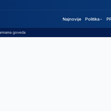
Najnovije
Politika
P
 farmama goveda