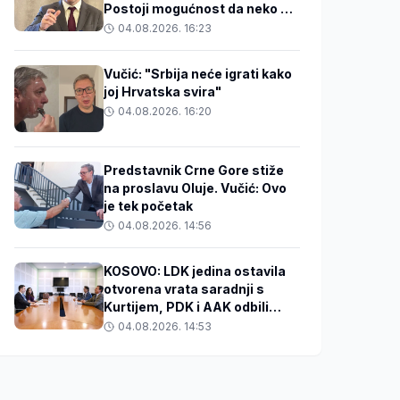
Postoji mogućnost da neko u
BiH zakuha stvari
04.08.2026. 16:23
Vučić: "Srbija neće igrati kako
joj Hrvatska svira"
04.08.2026. 16:20
Predstavnik Crne Gore stiže
na proslavu Oluje. Vučić: Ovo
je tek početak
04.08.2026. 14:56
KOSOVO: LDK jedina ostavila
otvorena vrata saradnji s
Kurtijem, PDK i AAK odbili
razgovore
04.08.2026. 14:53