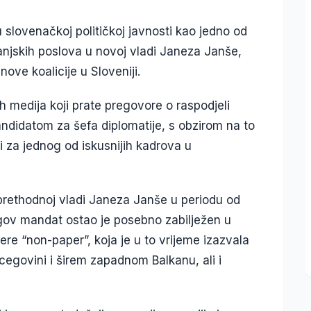
slovenačkoj političkoj javnosti kao jedno od
njskih poslova u novoj vladi Janeza Janše,
ove koalicije u Sloveniji.
h medija koji prate pregovore o raspodjeli
andidatom za šefa diplomatije, s obzirom na to
ži za jednog od iskusnijih kadrova u
 prethodnoj vladi Janeza Janše u periodu od
gov mandat ostao je posebno zabilježen u
re “non-paper”, koja je u to vrijeme izazvala
rcegovini i širem zapadnom Balkanu, ali i