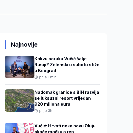
Najnovije
Kakvu poruku Vučić šalje
Rusiji? Zelenski u subotu stiže
u Beograd
prije 1 min
Nadomak granice s BiH razvija
se luksuzni resort vrijedan
920 miliona eura
prije 3h
Vučić: Hrvati neka novu Oluju
okače mačku o rep