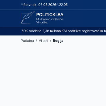
četvrtak
,
06.08.2026
22:05
ZDK odobrio 2,38 miliona KM podrške registrovanim
Početna
/
Vijesti
/
Regija