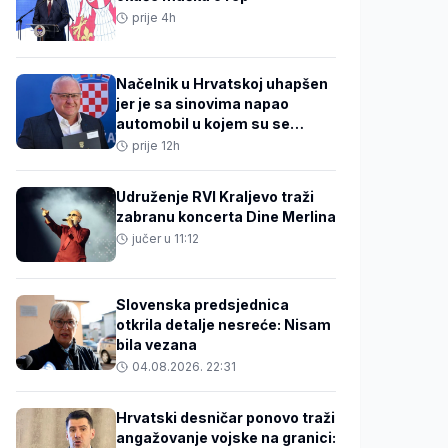
prije 4h
Načelnik u Hrvatskoj uhapšen
jer je sa sinovima napao
automobil u kojem su se
nalazili 31-godišnjak i beba
prije 12h
Udruženje RVI Kraljevo traži
zabranu koncerta Dine Merlina
jučer u 11:12
Slovenska predsjednica
otkrila detalje nesreće: Nisam
bila vezana
04.08.2026. 22:31
Hrvatski desničar ponovo traži
angažovanje vojske na granici: