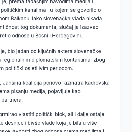
 je, prema tadašnjim navodima medija i
 političkim kanalima i u kojem se govorilo o
om Balkanu. Iako slovenačka vlada nikada
tentičnost tog dokumenta, slučaj je izazvao
retio odnose u Bosni i Hercegovini.
je, bio jedan od ključnih aktera slovenačke
im regionalnim diplomatskim kontaktima, zbog
politički osjetljivim periodom.
iji, Janšina koalicija ponovo razmatra kadrovska
rema pisanju medija, pojavljuje kao
 partnera.
irao vlastiti politički blok, ali i dalje ostaje
e desnice i bivše vlade koja je bila u više
ropske javnosti zbog odnosa prema medijima i