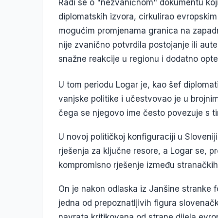
Radi se o "nezvaničnom" dokumentu koji
diplomatskih izvora, cirkulirao evropskim
mogućim promjenama granica na zapadn
nije zvanično potvrdila postojanje ili au
snažne reakcije u regionu i dodatno opte
U tom periodu Logar je, kao šef diplomati
vanjske politike i učestvovao je u brojn
čega se njegovo ime često povezuje s tim 
U novoj političkoj konfiguraciji u Sloven
rješenja za ključne resore, a Logar se, p
kompromisno rješenje između stranačkih
On je nakon odlaska iz Janšine stranke form
jedna od prepoznatljivih figura slovenačk
navrata kritikovana od strane dijela ev