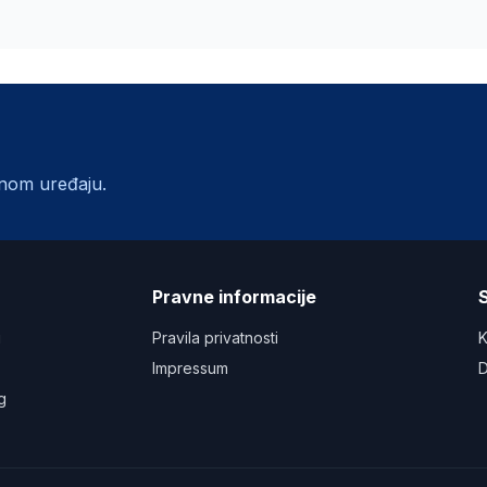
lnom uređaju.
a
Pravne informacije
S
u
Pravila privatnosti
K
Impressum
D
g