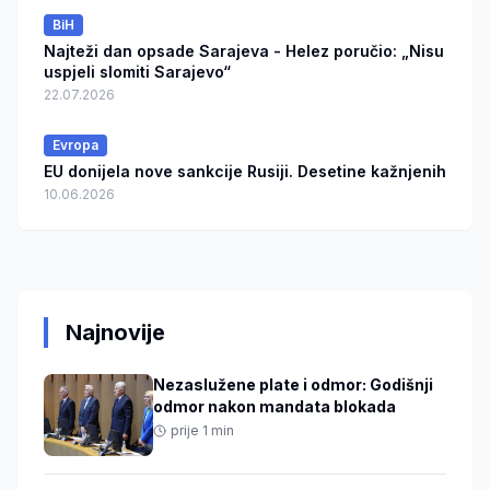
BiH
Najteži dan opsade Sarajeva - Helez poručio: „Nisu
uspjeli slomiti Sarajevo“
22.07.2026
Evropa
EU donijela nove sankcije Rusiji. Desetine kažnjenih
10.06.2026
Najnovije
Nezaslužene plate i odmor: Godišnji
odmor nakon mandata blokada
prije 1 min