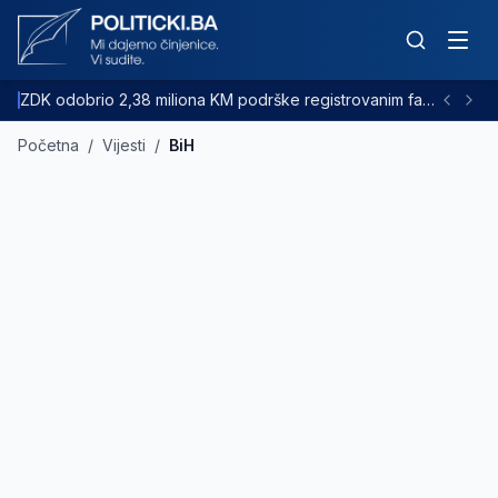
ZDK odobrio 2,38 miliona KM podrške registrovanim farmama goveda
Početna
/
Vijesti
/
BiH