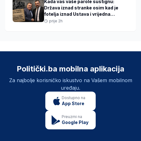
Kada vas vaše parole sustignu:
Država iznad stranke osim kad je
fotelja iznad Ustava i vrijedna
isporuka SNSD-u
prije 2h
Politički.ba mobilna aplikacija
Za najbolje korisničko iskustvo na Vašem mobilnom
uređaju.
Dostupno na
App Store
Preuzmi na
Google Play