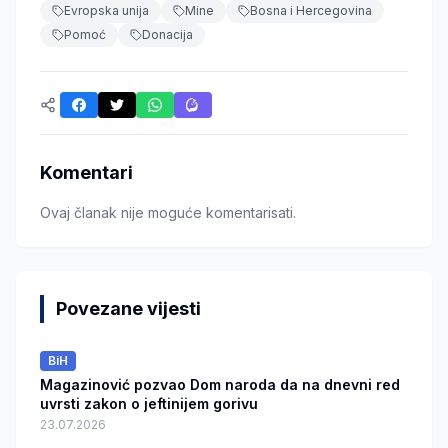
Evropska unija
Mine
Bosna i Hercegovina
Pomoć
Donacija
Komentari
Ovaj članak nije moguće komentarisati.
Povezane vijesti
BiH
Magazinović pozvao Dom naroda da na dnevni red
uvrsti zakon o jeftinijem gorivu
23.07.2026