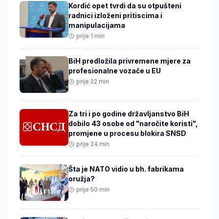
Kordić opet tvrdi da su otpušteni
radnici izloženi pritiscima i
manipulacijama
prije 1 min
BiH predložila privremene mjere za
profesionalne vozače u EU
prije 22 min
Za tri i po godine državljanstvo BiH
dobilo 43 osobe od "naročite koristi",
promjene u procesu blokira SNSD
prije 24 min
Šta je NATO vidio u bh. fabrikama
oružja?
prije 50 min