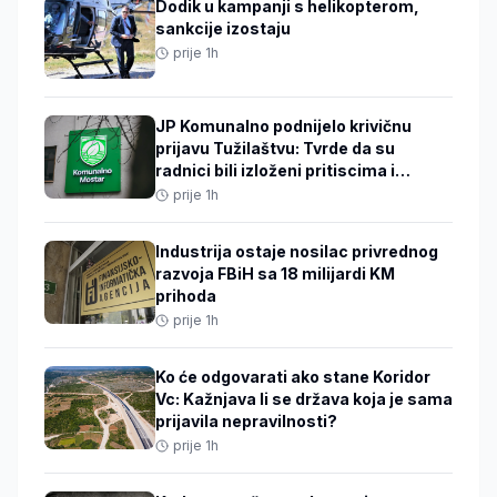
Dodik u kampanji s helikopterom,
sankcije izostaju
prije 1h
JP Komunalno podnijelo krivičnu
prijavu Tužilaštvu: Tvrde da su
radnici bili izloženi pritiscima i
manipulacijama
prije 1h
Industrija ostaje nosilac privrednog
razvoja FBiH sa 18 milijardi KM
prihoda
prije 1h
Ko će odgovarati ako stane Koridor
Vc: Kažnjava li se država koja je sama
prijavila nepravilnosti?
prije 1h