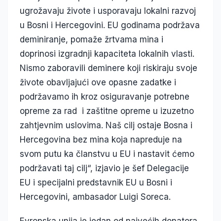
ugrožavaju živote i usporavaju lokalni razvoj
u Bosni i Hercegovini. EU godinama podržava
deminiranje, pomaže žrtvama mina i
doprinosi izgradnji kapaciteta lokalnih vlasti.
Nismo zaboravili deminere koji riskiraju svoje
živote obavljajući ove opasne zadatke i
podržavamo ih kroz osiguravanje potrebne
opreme za rad i zaštitne opreme u izuzetno
zahtjevnim uslovima. Naš cilj ostaje Bosna i
Hercegovina bez mina koja napreduje na
svom putu ka članstvu u EU i nastavit ćemo
podržavati taj cilj“, izjavio je šef Delegacije
EU i specijalni predstavnik EU u Bosni i
Hercegovini, ambasador Luigi Soreca.
Evropska unija je jedan od najvećih donatora