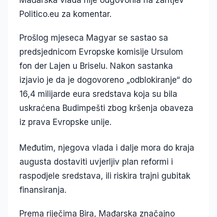
Mađarska vlada nije odgovorila na zahtjev
Politico.eu za komentar.
Prošlog mjeseca Magyar se sastao sa
predsjednicom Evropske komisije Ursulom
fon der Lajen u Briselu. Nakon sastanka
izjavio je da je dogovoreno „odblokiranje“ do
16,4 milijarde eura sredstava koja su bila
uskraćena Budimpešti zbog kršenja obaveza
iz prava Evropske unije.
Međutim, njegova vlada i dalje mora do kraja
augusta dostaviti uvjerljiv plan reformi i
raspodjele sredstava, ili riskira trajni gubitak
finansiranja.
Prema riječima Bira, Mađarska značajno