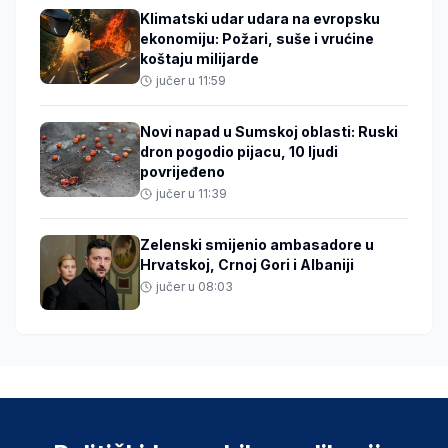
Klimatski udar udara na evropsku
ekonomiju: Požari, suše i vrućine
koštaju milijarde
jučer u 11:59
Novi napad u Sumskoj oblasti: Ruski
dron pogodio pijacu, 10 ljudi
povrijeđeno
jučer u 11:39
Zelenski smijenio ambasadore u
Hrvatskoj, Crnoj Gori i Albaniji
jučer u 08:03