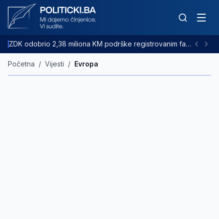
ZDK odobrio 2,38 miliona KM podrške registrovanim farmama goveda
Početna
/
Vijesti
/
Evropa