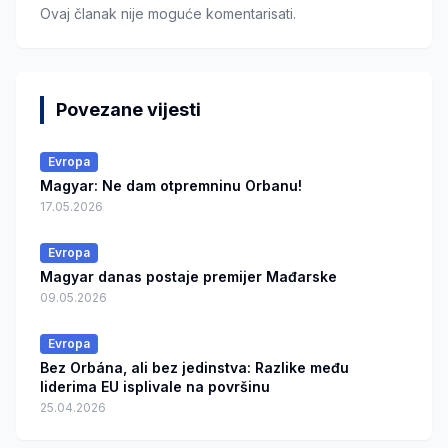
Ovaj članak nije moguće komentarisati.
Povezane vijesti
Evropa
Magyar: Ne dam otpremninu Orbanu!
17.05.2026
Evropa
Magyar danas postaje premijer Mađarske
09.05.2026
Evropa
Bez Orbána, ali bez jedinstva: Razlike među
liderima EU isplivale na površinu
25.04.2026