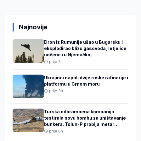
Najnovije
Dron iz Rumunije ušao u Bugarsku i
eksplodirao blizu gasovoda, letjelice
uočene i u Njemačkoj
prije 2h
Ukrajinci napali dvije ruske rafinerije i
platformu u Crnom moru
prije 3h
Turska odbrambena kompanija
testirala novu bombu za uništavanje
bunkera: Tolun-P probija metar
armiranog betona
prije 6h