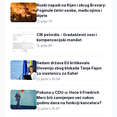
Ruski napadi na Kijev i okrug Brovary:
Poginule četiri osobe, među njima i
dijete
prije 7h
CIK potvrdio - Gradaščević nosi i
kompenzacijski mandat
prije 8h
Sedam država EU kritikovalo
Sloveniju zbog blokade Tanje Fajon
za izaslanicu za Sahel
jučer u 16:08
Pobuna u CDU-u: Hoće li Friedrich
Merz biti zamijenjen već nakon
godinu dana na funkciji kancelara?
jučer u 15:47