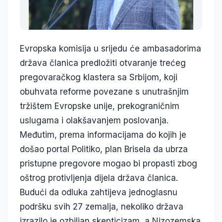
Evropska komisija u srijedu će ambasadorima
država članica predložiti otvaranje trećeg
pregovaračkog klastera sa Srbijom, koji
obuhvata reforme povezane s unutrašnjim
tržištem Evropske unije, prekograničnim
uslugama i olakšavanjem poslovanja.
Međutim, prema informacijama do kojih je
došao portal Politiko, plan Brisela da ubrza
pristupne pregovore mogao bi propasti zbog
oštrog protivljenja dijela država članica.
Budući da odluka zahtijeva jednoglasnu
podršku svih 27 zemalja, nekoliko država
izrazilo je ozbiljan skepticizam, a Nizozemska