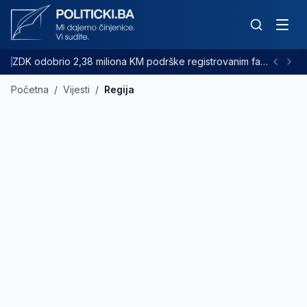
ZDK odobrio 2,38 miliona KM podrške registrovanim farmama goveda
Početna
/
Vijesti
/
Regija