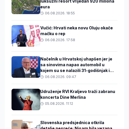
luksuzni resort vrijedan 920 miliona
eura
06.08.2026. 18:55
Vučić: Hrvati neka novu Oluju okače
mačku o rep
06.08.2026. 17:58
Načelnik u Hrvatskoj uhapšen jer je
sa sinovima napao automobil u
kojem su se nalazili 31-godišnjak i
beba
06.08.2026. 09:47
Udruženje RVI Kraljevo traži zabranu
koncerta Dine Merlina
05.08.2026. 11:12
Slovenska predsjednica otkrila
detalje nesreće: Nisam bila vezana