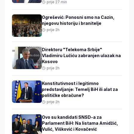
prije 27 min
Ogrešević: Ponosni smo na Cazin,
njegovu historiju i branitelje
prije 2h
Direktoru "Telekoma Srbije"
Vladimiru Lučiću zabranjen ulazak na
Kosovo
prije 2h
Konstitutivnost i legitimno
predstavljanje: Temelj BiH ili alat za
političke obračune?
prije 2h
Ovo su kandidati SNSD-a za
Parlament BiH: Na listama Amidžić,
Vulić, Višković i Kovačević