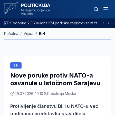
ZDK odobrio 2,38 miliona KM podrške registrovanim farmama goveda
Početna
/
Vijesti
/
BiH
BiH
Nove poruke protiv NATO-a
osvanule u Istočnom Sarajevu
09.07.2026. 10:10
Redakcija Mostar
Protivljenje članstvu BiH u NATO-u već
godinama predstavlja stav dijela