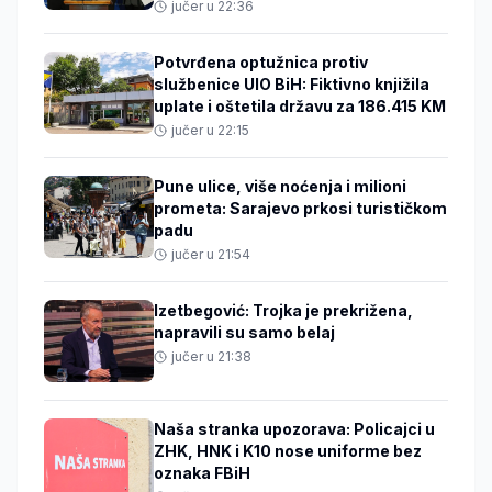
jučer u 22:36
Potvrđena optužnica protiv
službenice UIO BiH: Fiktivno knjižila
uplate i oštetila državu za 186.415 KM
jučer u 22:15
Pune ulice, više noćenja i milioni
prometa: Sarajevo prkosi turističkom
padu
jučer u 21:54
Izetbegović: Trojka je prekrižena,
napravili su samo belaj
jučer u 21:38
Naša stranka upozorava: Policajci u
ZHK, HNK i K10 nose uniforme bez
oznaka FBiH