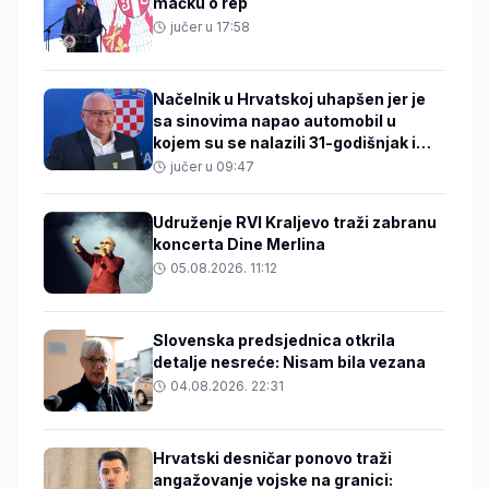
mačku o rep
jučer u 17:58
Načelnik u Hrvatskoj uhapšen jer je
sa sinovima napao automobil u
kojem su se nalazili 31-godišnjak i
beba
jučer u 09:47
Udruženje RVI Kraljevo traži zabranu
koncerta Dine Merlina
05.08.2026. 11:12
Slovenska predsjednica otkrila
detalje nesreće: Nisam bila vezana
04.08.2026. 22:31
Hrvatski desničar ponovo traži
angažovanje vojske na granici: