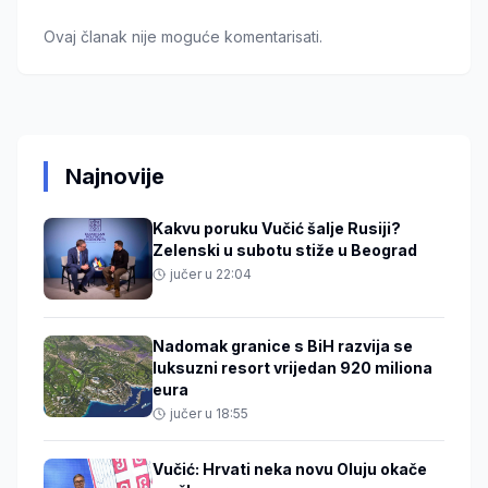
Ovaj članak nije moguće komentarisati.
Najnovije
Kakvu poruku Vučić šalje Rusiji?
Zelenski u subotu stiže u Beograd
jučer u 22:04
Nadomak granice s BiH razvija se
luksuzni resort vrijedan 920 miliona
eura
jučer u 18:55
Vučić: Hrvati neka novu Oluju okače