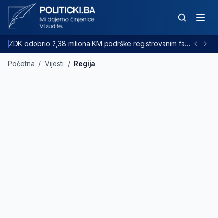
ZDK odobrio 2,38 miliona KM podrške registrovanim farmama goveda
Početna
/
Vijesti
/
Regija