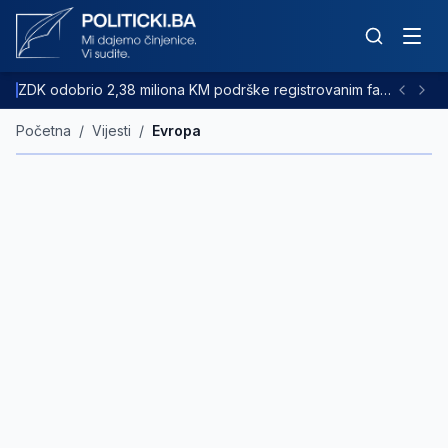
ZDK odobrio 2,38 miliona KM podrške registrovanim farmama goveda
Početna
/
Vijesti
/
Evropa