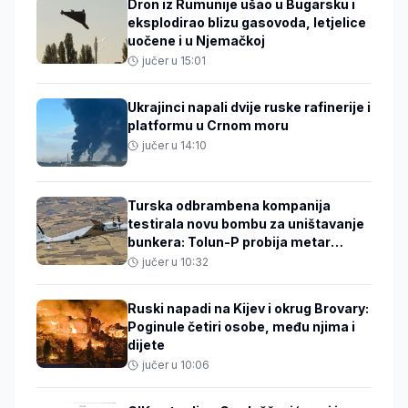
Dron iz Rumunije ušao u Bugarsku i
eksplodirao blizu gasovoda, letjelice
uočene i u Njemačkoj
jučer u 15:01
Ukrajinci napali dvije ruske rafinerije i
platformu u Crnom moru
jučer u 14:10
Turska odbrambena kompanija
testirala novu bombu za uništavanje
bunkera: Tolun-P probija metar
armiranog betona
jučer u 10:32
Ruski napadi na Kijev i okrug Brovary:
Poginule četiri osobe, među njima i
dijete
jučer u 10:06