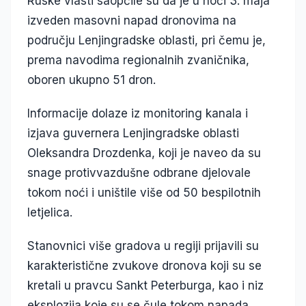
Ruske vlasti saopćile su da je u noći 3. maja
izveden masovni napad dronovima na
području Lenjingradske oblasti, pri čemu je,
prema navodima regionalnih zvaničnika,
oboren ukupno 51 dron.
Informacije dolaze iz monitoring kanala i
izjava guvernera Lenjingradske oblasti
Oleksandra Drozdenka, koji je naveo da su
snage protivvazdušne odbrane djelovale
tokom noći i uništile više od 50 bespilotnih
letjelica.
Stanovnici više gradova u regiji prijavili su
karakteristične zvukove dronova koji su se
kretali u pravcu Sankt Peterburga, kao i niz
eksplozija koje su se čule tokom napada.