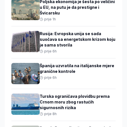
Poljska ekonomija je šesta po veličini
u EU, na putu je da prestigne i
Švicarsku
prije 1h
Rusija: Evropska unija se sada
suočava sa energetskom krizom koju
je sama stvorila
prije 6h
Španija uzvratila na italijanske mjere
granične kontrole
prije 6h
Turska ograničava plovidbu prema
Crnom moru zbog rastućih
sigurnosnih rizika
prije 8h