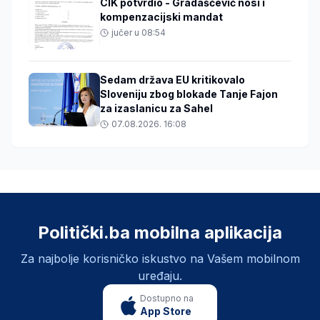
CIK potvrdio - Gradaščević nosi i
kompenzacijski mandat
jučer u 08:54
Sedam država EU kritikovalo
Sloveniju zbog blokade Tanje Fajon
za izaslanicu za Sahel
07.08.2026. 16:08
Politički.ba mobilna aplikacija
Za najbolje korisničko iskustvo na Vašem mobilnom
uređaju.
Dostupno na
App Store