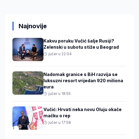
Najnovije
Kakvu poruku Vučić šalje Rusiji?
Zelenski u subotu stiže u Beograd
jučer u 22:04
Nadomak granice s BiH razvija se
luksuzni resort vrijedan 920 miliona
eura
jučer u 18:55
Vučić: Hrvati neka novu Oluju okače
mačku o rep
jučer u 17:58