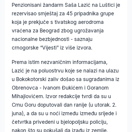
Penzionisani žandarm Saša Lazić na Luštici je
rezervisao smještaj za 45 pripadnika grupe
koja je prekjuče s tivatskog aerodroma
vraćena za Beograd zbog ugrožavanja
nacionalne bezbjednosti - saznaju
crnogorske “Vijesti” iz više izvora.
Prema istim nezvaničnim informacijama,
Lazić je na poluostrvu koje se nalazi na ulazu
u Bokokotorski zaliv došao sa sugrađanima iz
Obrenovca - Ivanom Đukićem i Goranom
Mihajlovićem. Izvor redakcije tvrdi da su u
Crnu Goru doputovali dan ranije (u utorak. 2.
juna), a da su u noći između između srijede i
četvrtka privedeni u bjelopoljsku policiju,
nakon što su pokušali da izađu iz zemlje.