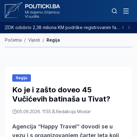
ZDK odobrio 2,38 miliona KM podrške registrovanim farmama goveda
Početna
/
Vijesti
/
Regija
Regija
Ko je i zašto doveo 45
Vučićevih batinaša u Tivat?
05.06.2026. 11:55
Redakcija Mostar
Agencija “Happy Travel” dovodi se u
vezu i s organizovanjem čarter leta koji