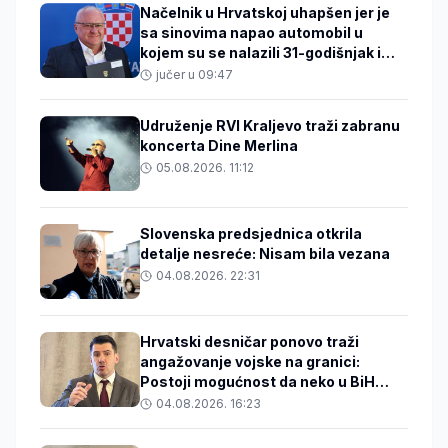
Načelnik u Hrvatskoj uhapšen jer je
sa sinovima napao automobil u
kojem su se nalazili 31-godišnjak i
beba
jučer u 09:47
Udruženje RVI Kraljevo traži zabranu
koncerta Dine Merlina
05.08.2026. 11:12
Slovenska predsjednica otkrila
detalje nesreće: Nisam bila vezana
04.08.2026. 22:31
Hrvatski desničar ponovo traži
angažovanje vojske na granici:
Postoji mogućnost da neko u BiH
zakuha stvari
04.08.2026. 16:23