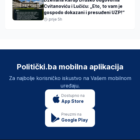
Cvitanoviću i Lučiću: „Eto, to vam je
gospodo dokazani i presuđeni UZP!“
prije 5h
Politički.ba mobilna aplikacija
Za najbolje korisničko iskustvo na Vašem mobilnom
uređaju.
Dostupno na
App Store
Preuzmi na
Google Play