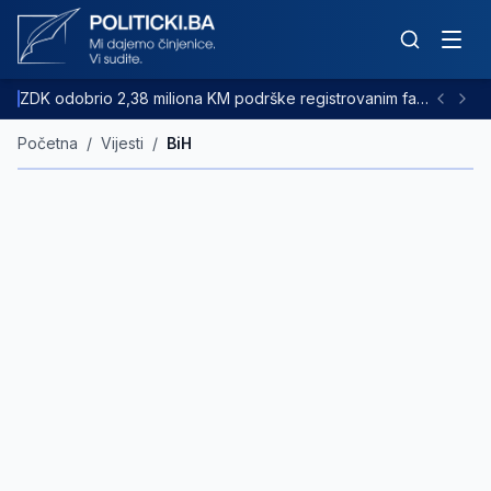
ZDK odobrio 2,38 miliona KM podrške registrovanim farmama goveda
Početna
/
Vijesti
/
BiH