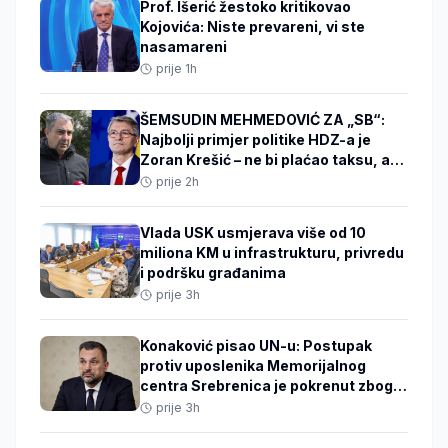
Prof. Išerić žestoko kritikovao
Kojovića: Niste prevareni, vi ste
nasamareni
prije 1h
ŠEMSUDIN MEHMEDOVIĆ ZA „SB“:
Najbolji primjer politike HDZ-a je
Zoran Krešić – ne bi plaćao taksu, a
upravljao bi FTV-om
prije 2h
Vlada USK usmjerava više od 10
miliona KM u infrastrukturu, privredu
i podršku građanima
prije 3h
Konaković pisao UN-u: Postupak
protiv uposlenika Memorijalnog
centra Srebrenica je pokrenut zbog
njihovog izvještaja
prije 3h