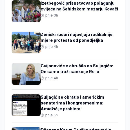
Izetbegović prisustvovao polaganju
cvijeća na Šehidskom mezarju Kovači
prije 3h
Zenički rudari najavljuju radikalnije
mjere protesta od ponedjeljka
prije 4h
Cvijanović se obrušila na Suljagića:
On samo traži sankcije Rs-u
prije 4h
Suljagić se obratio i američkim
senatorima i kongresmenima:
Amidžić je problem!
prije 5h
Dženana Karup Druško odgovorila