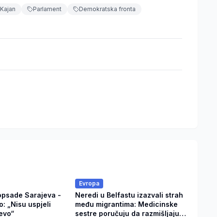
 Kajan
Parlament
Demokratska fronta
Evropa
opsade Sarajeva -
Neredi u Belfastu izazvali strah
o: „Nisu uspjeli
među migrantima: Medicinske
jevo“
sestre poručuju da razmišljaju o