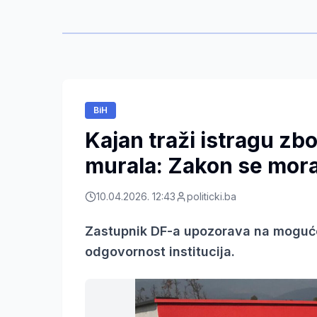
BiH
Kajan traži istragu zb
murala: Zakon se mora
10.04.2026. 12:43
politicki.ba
Zastupnik DF-a upozorava na moguće 
odgovornost institucija.