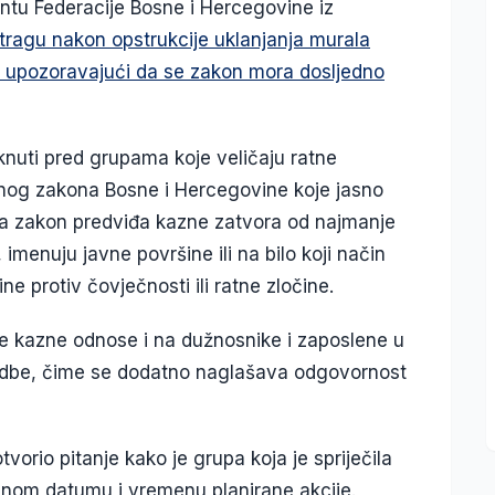
tu Federacije Bosne i Hercegovine iz
istragu nakon opstrukcije uklanjanja murala
upozoravajući da se zakon mora dosljedno
knuti pred grupama koje veličaju ratne
čnog zakona Bosne i Hercegovine koje jasno
da zakon predviđa kazne zatvora od najmanje
, imenuju javne površine ili na bilo koji način
e protiv čovječnosti ili ratne zločine.
te kazne odnose i na dužnosnike i zaposlene u
dredbe, čime se dodatno naglašava odgovornost
orio pitanje kako je grupa koja je spriječila
ačnom datumu i vremenu planirane akcije.