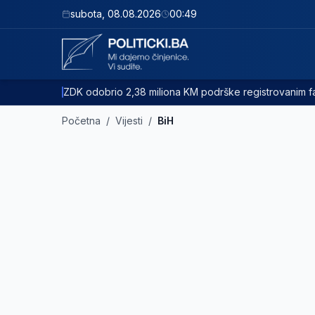
subota
,
08.08.2026
00:49
ZDK odobrio 2,38 miliona KM podrške registrovanim
Početna
/
Vijesti
/
BiH