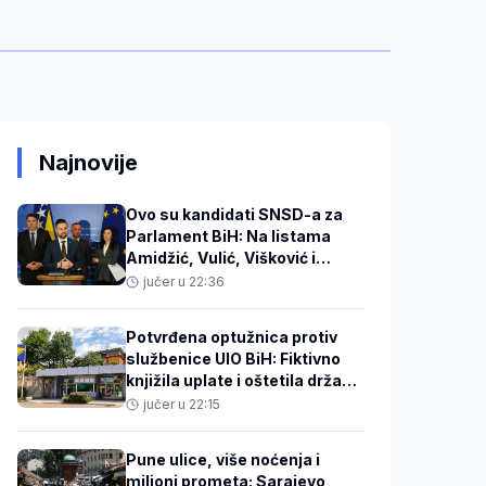
Najnovije
Ovo su kandidati SNSD-a za
Parlament BiH: Na listama
Amidžić, Vulić, Višković i
Kovačević
jučer u 22:36
Potvrđena optužnica protiv
službenice UIO BiH: Fiktivno
knjižila uplate i oštetila državu
za 186.415 KM
jučer u 22:15
Pune ulice, više noćenja i
milioni prometa: Sarajevo