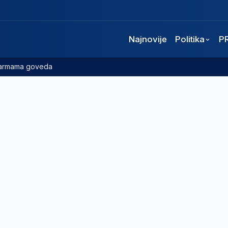
Najnovije
Politika
P
 farmama goveda