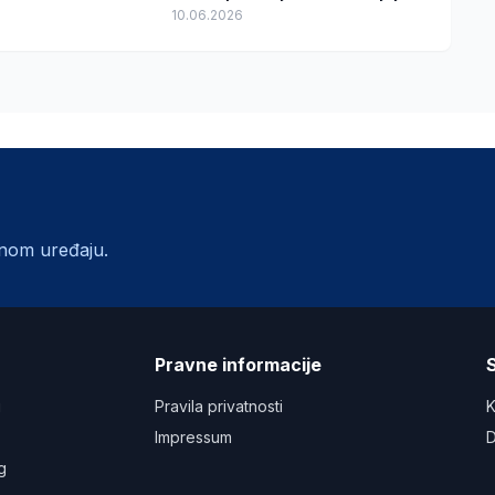
odlasku
10.06.2026
lnom uređaju.
a
Pravne informacije
S
u
Pravila privatnosti
K
Impressum
D
g