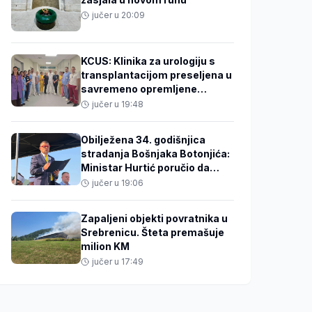
jučer u 20:09
KCUS: Klinika za urologiju s
transplantacijom preseljena u
savremeno opremljene
prostorije
jučer u 19:48
Obilježena 34. godišnjica
stradanja Bošnjaka Botonjića:
Ministar Hurtić poručio da
istina i sjećanje ne smiju
jučer u 19:06
izblijedjeti
Zapaljeni objekti povratnika u
Srebrenicu. Šteta premašuje
milion KM
jučer u 17:49