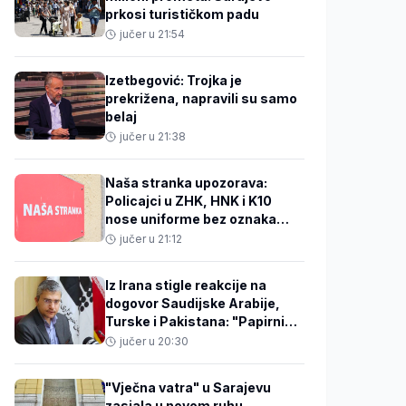
prkosi turističkom padu
jučer u 21:54
Izetbegović: Trojka je
prekrižena, napravili su samo
belaj
jučer u 21:38
Naša stranka upozorava:
Policajci u ZHK, HNK i K10
nose uniforme bez oznaka
FBiH
jučer u 21:12
Iz Irana stigle reakcije na
dogovor Saudijske Arabije,
Turske i Pakistana: "Papirni
sporazum
jučer u 20:30
"Vječna vatra" u Sarajevu
zasjala u novom ruhu