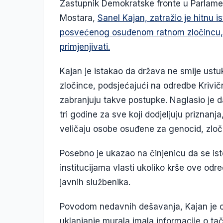
Zastupnik Demokratske fronte u Parlamen
Mostara,
Sanel Kajan, zatražio je hitnu 
posvećenog osuđenom ratnom zločincu, 
primjenjivati.
Kajan je istakao da država ne smije ustu
zločince, podsjećajući na odredbe Krivi
zabranjuju takve postupke. Naglasio je 
tri godine za sve koji dodjeljuju priznanja
veličaju osobe osuđene za genocid, zločin
Posebno je ukazao na činjenicu da se is
institucijama vlasti ukoliko krše ove o
javnih službenika.
Povodom nedavnih dešavanja, Kajan je otv
uklanjanje murala imala informacije o t