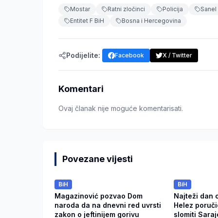
Mostar
Ratni zločinci
Policija
Sanel
Entitet F BiH
Bosna i Hercegovina
Podijelite:
Facebook
X / Twitter
Komentari
Ovaj članak nije moguće komentarisati.
Povezane vijesti
BiH
BiH
Magazinović pozvao Dom
Najteži dan 
naroda da na dnevni red uvrsti
Helez poruči
zakon o jeftinijem gorivu
slomiti Sara