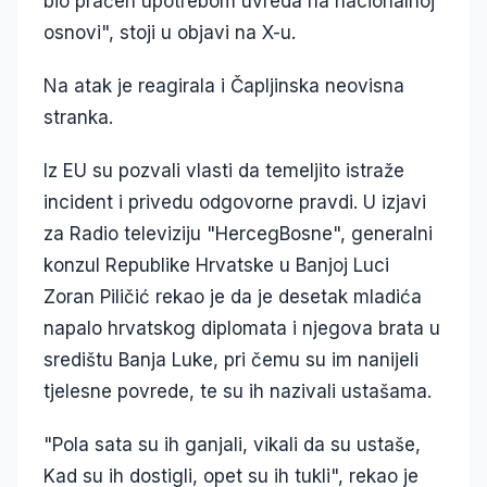
bio praćen upotrebom uvreda na nacionalnoj
osnovi", stoji u objavi na X-u.
Na atak je reagirala i Čapljinska neovisna
stranka.
Iz EU su pozvali vlasti da temeljito istraže
incident i privedu odgovorne pravdi. U izjavi
za Radio televiziju "HercegBosne", generalni
konzul Republike Hrvatske u Banjoj Luci
Zoran Piličić rekao je da je desetak mladića
napalo hrvatskog diplomata i njegova brata u
središtu Banja Luke, pri čemu su im nanijeli
tjelesne povrede, te su ih nazivali ustašama.
"Pola sata su ih ganjali, vikali da su ustaše,
Kad su ih dostigli, opet su ih tukli", rekao je