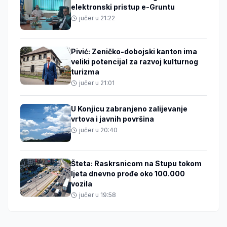
elektronski pristup e-Gruntu
jučer u 21:22
Pivić: Zeničko-dobojski kanton ima
veliki potencijal za razvoj kulturnog
turizma
jučer u 21:01
U Konjicu zabranjeno zalijevanje
vrtova i javnih površina
jučer u 20:40
Šteta: Raskrsnicom na Stupu tokom
ljeta dnevno prođe oko 100.000
vozila
jučer u 19:58