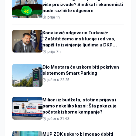
više proizvode? Sindikat i ekonomisti
nude različite odgovore
prije 1h
Konaković odgovorio Turković:
"Zaštitit ćemo institucije i od vas,
napišite izvinjenje ljudima u DKP
mreži"
prije 7h
Dio Mostara će uskoro biti pokriven
sistemom Smart Parking
jučer u 22:25
Milioni iz budžeta, stotine prijava i
samo nekoliko kazni: Šta pokazuje
početak izborne kampanje?
jučer u 21:43
MUP ZDK uskoro bi mogao dobiti