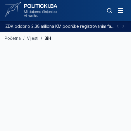
ZDK odobrio 2,38 miliona KM podrške registrovanim farmama goveda
Početna
/
Vijesti
/
BiH