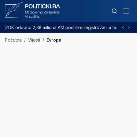
ZDK odobrio 2,38 miliona KM podrške registrovanim farmama goveda
Početna
/
Vijesti
/
Evropa