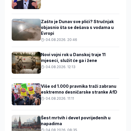
Zašto je Dunav sve plići? Stručnjak
objasnio šta se dešava s vodama u
Evropi
04.08.2026. 20:46
Novi vojni rok u Danskoj traje 11
mjeseci, služit će ga i žene
04.08.2026. 12:13
Više od 1.000 pravnika traži zabranu
esktremno desničarske stranke AfD
04.08.2026. 11:11
Šest mrtvih i devet povrijeđenih u
napadima
04.08.2026. 08:35