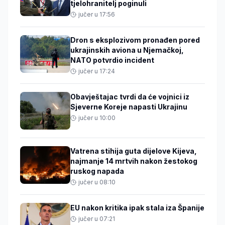
tjelohranitelj poginuli
jučer u 17:56
Dron s eksplozivom pronađen pored
ukrajinskih aviona u Njemačkoj,
NATO potvrdio incident
jučer u 17:24
Obavještajac tvrdi da će vojnici iz
Sjeverne Koreje napasti Ukrajinu
jučer u 10:00
Vatrena stihija guta dijelove Kijeva,
najmanje 14 mrtvih nakon žestokog
ruskog napada
jučer u 08:10
EU nakon kritika ipak stala iza Španije
jučer u 07:21