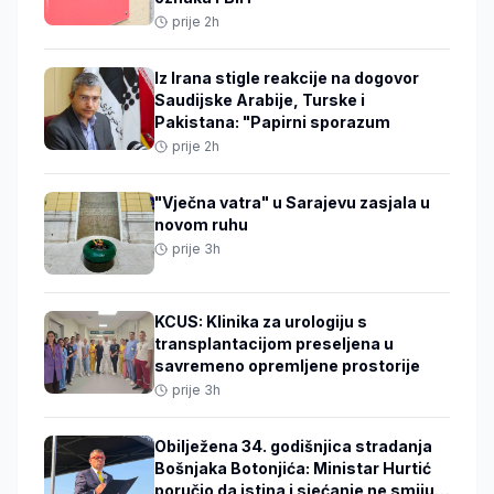
prije 2h
Iz Irana stigle reakcije na dogovor
Saudijske Arabije, Turske i
Pakistana: "Papirni sporazum
prije 2h
"Vječna vatra" u Sarajevu zasjala u
novom ruhu
prije 3h
KCUS: Klinika za urologiju s
transplantacijom preseljena u
savremeno opremljene prostorije
prije 3h
Obilježena 34. godišnjica stradanja
Bošnjaka Botonjića: Ministar Hurtić
poručio da istina i sjećanje ne smiju