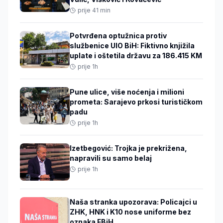
prije 41 min
Potvrđena optužnica protiv
službenice UIO BiH: Fiktivno knjižila
uplate i oštetila državu za 186.415 KM
prije 1h
Pune ulice, više noćenja i milioni
prometa: Sarajevo prkosi turističkom
padu
prije 1h
Izetbegović: Trojka je prekrižena,
napravili su samo belaj
prije 1h
Naša stranka upozorava: Policajci u
ZHK, HNK i K10 nose uniforme bez
oznaka FBiH