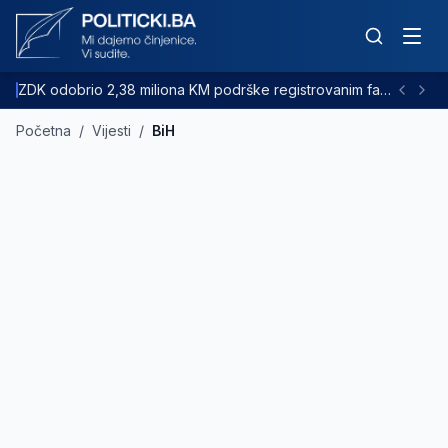
ZDK odobrio 2,38 miliona KM podrške registrovanim farmama goveda
Početna
/
Vijesti
/
BiH