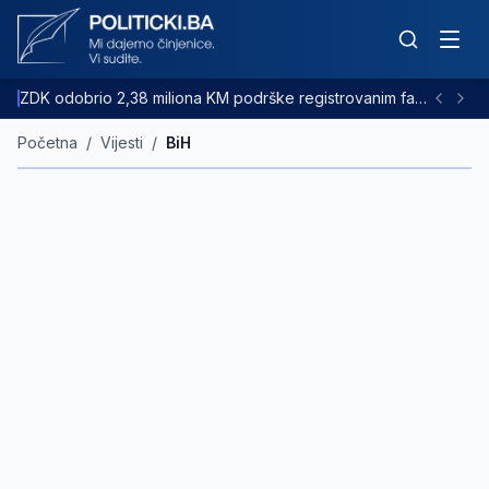
ZDK odobrio 2,38 miliona KM podrške registrovanim farmama goveda
Početna
/
Vijesti
/
BiH