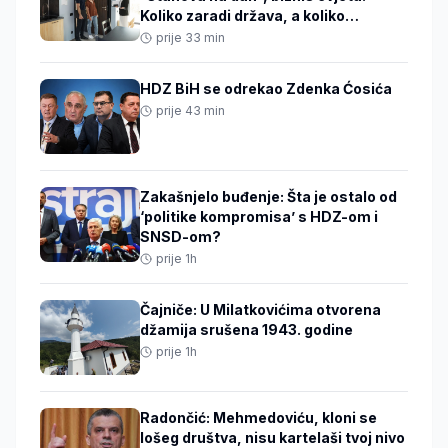
Koliko zaradi država, a koliko
vlasnici, ko ih kontroliše
prije 33 min
HDZ BiH se odrekao Zdenka Ćosića
prije 43 min
Zakašnjelo buđenje: Šta je ostalo od
‘politike kompromisa’ s HDZ-om i
SNSD-om?
prije 1h
Čajniče: U Milatkovićima otvorena
džamija srušena 1943. godine
prije 1h
Radončić: Mehmedoviću, kloni se
lošeg društva, nisu kartelaši tvoj nivo