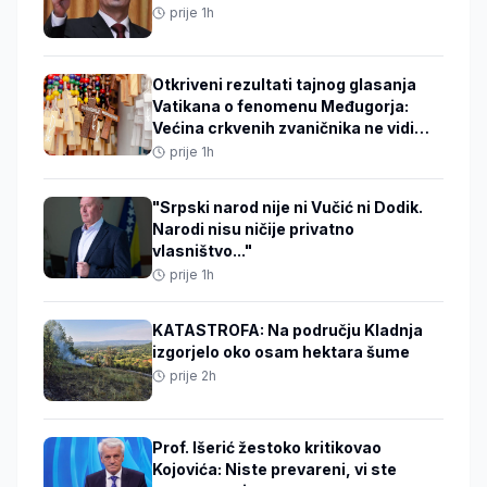
prije 1h
Otkriveni rezultati tajnog glasanja
Vatikana o fenomenu Međugorja:
Većina crkvenih zvaničnika ne vidi
ništa nadnaravno
prije 1h
"Srpski narod nije ni Vučić ni Dodik.
Narodi nisu ničije privatno
vlasništvo..."
prije 1h
KATASTROFA: Na području Kladnja
izgorjelo oko osam hektara šume
prije 2h
Prof. Išerić žestoko kritikovao
Kojovića: Niste prevareni, vi ste