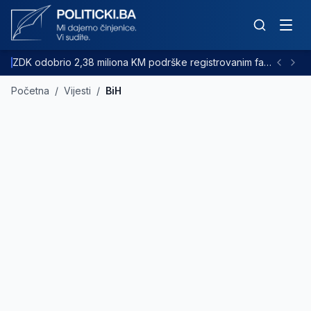
ZDK odobrio 2,38 miliona KM podrške registrovanim farmama goveda
Početna
/
Vijesti
/
BiH