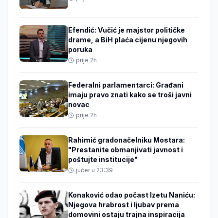
Efendić: Vučić je majstor političke
drame, a BiH plaća cijenu njegovih
poruka
prije 2h
Federalni parlamentarci: Građani
imaju pravo znati kako se troši javni
novac
prije 2h
Rahimić gradonačelniku Mostara:
"Prestanite obmanjivati javnost i
poštujte institucije"
jučer u 23:39
Konaković odao počast Izetu Naniću:
Njegova hrabrost i ljubav prema
domovini ostaju trajna inspiracija