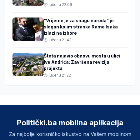
jučer u 22:09
"Vrijeme je za snagu naroda" je
slogan kojim stranka Rame Isaka
izlazi na izbore
jučer u 21:43
Šteta najavio obnovu mosta u ulici
Ive Andrića: Završena revizija
projekta
jučer u 21:22
Politički.ba mobilna aplikacija
Za najbolje korisničko iskustvo na Vašem mobilnom