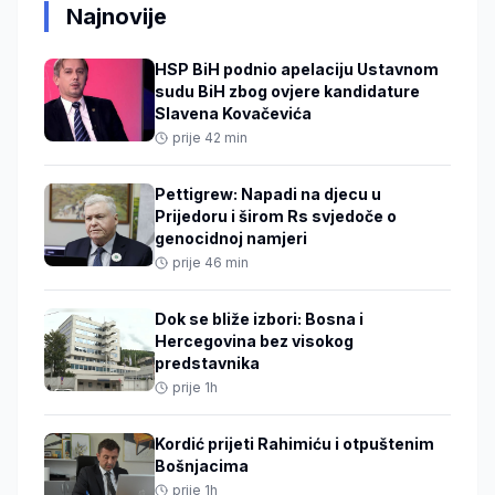
Najnovije
HSP BiH podnio apelaciju Ustavnom
sudu BiH zbog ovjere kandidature
Slavena Kovačevića
prije 42 min
Pettigrew: Napadi na djecu u
Prijedoru i širom Rs svjedoče o
genocidnoj namjeri
prije 46 min
Dok se bliže izbori: Bosna i
Hercegovina bez visokog
predstavnika
prije 1h
Kordić prijeti Rahimiću i otpuštenim
Bošnjacima
prije 1h