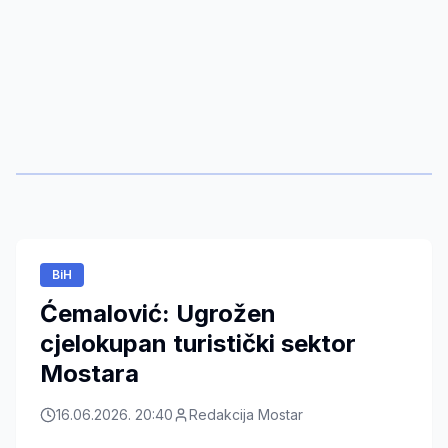
BiH
Ćemalović: Ugrožen
cjelokupan turistički sektor
Mostara
16.06.2026. 20:40
Redakcija Mostar