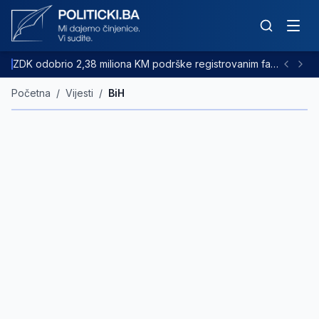
ZDK odobrio 2,38 miliona KM podrške registrovanim farmama goveda
Početna
/
Vijesti
/
BiH