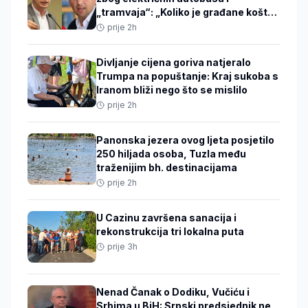
„tramvaja“: „Koliko je građane koštao
ovaj projekat?“
prije 2h
Divljanje cijena goriva natjeralo
Trumpa na popuštanje: Kraj sukoba s
Iranom bliži nego što se mislilo
prije 2h
Panonska jezera ovog ljeta posjetilo
250 hiljada osoba, Tuzla među
traženijim bh. destinacijama
prije 2h
U Cazinu završena sanacija i
rekonstrukcija tri lokalna puta
prije 3h
Nenad Čanak o Dodiku, Vučiću i
Srbima u BiH: Srpski predsjednik ne