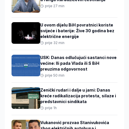
prije 27 min
U ovom dijelu BiH povratnici koriste
svijeće i baterije: Žive 30 godina bez
električne energije
prije 32 min
USK: Danas odlučujući sastanci nove
većine: Ili pada Vlada ili S BiH
preuzima odgovornost
prije 50 min
Zenički rudari i dalje u jami: Danas
kreće radikalizacija protesta, silaze i
predstavnici sindikata
prije 1h
Vukanović prozvao Stanivukovića
zbog električnih autobusa i