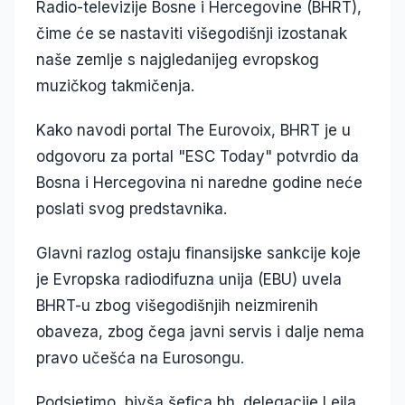
Radio-televizije Bosne i Hercegovine (BHRT),
čime će se nastaviti višegodišnji izostanak
naše zemlje s najgledanijeg evropskog
muzičkog takmičenja.
Kako navodi portal The Eurovoix, BHRT je u
odgovoru za portal "ESC Today" potvrdio da
Bosna i Hercegovina ni naredne godine neće
poslati svog predstavnika.
Glavni razlog ostaju finansijske sankcije koje
je Evropska radiodifuzna unija (EBU) uvela
BHRT-u zbog višegodišnjih neizmirenih
obaveza, zbog čega javni servis i dalje nema
pravo učešća na Eurosongu.
Podsjetimo, bivša šefica bh. delegacije Lejla