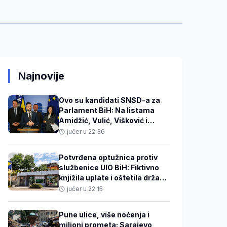
Najnovije
Ovo su kandidati SNSD-a za
Parlament BiH: Na listama
Amidžić, Vulić, Višković i
Kovačević
jučer u 22:36
Potvrđena optužnica protiv
službenice UIO BiH: Fiktivno
knjižila uplate i oštetila državu
za 186.415 KM
jučer u 22:15
Pune ulice, više noćenja i
milioni prometa: Sarajevo