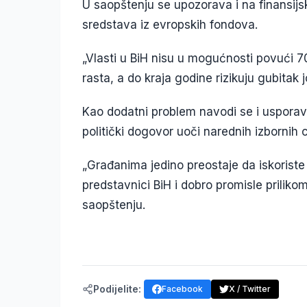
U saopštenju se upozorava i na finansijs
sredstava iz evropskih fondova.
„Vlasti u BiH nisu u mogućnosti povući 7
rasta, a do kraja godine rizikuju gubitak j
Kao dodatni problem navodi se i usporav
politički dogovor uoči narednih izbornih c
„Građanima jedino preostaje da iskoriste 
predstavnici BiH i dobro promisle priliko
saopštenju.
Podijelite:
Facebook
X / Twitter