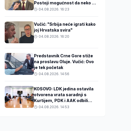
Postoji mogućnost da neko u
BiH zakuha stvari
04.08.2026. 16:23
Vučić: "Srbija neće igrati kako
joj Hrvatska svira"
04.08.2026. 16:20
Predstavnik Crne Gore stiže
na proslavu Oluje. Vučić: Ovo
je tek početak
04.08.2026. 14:56
KOSOVO: LDK jedina ostavila
otvorena vrata saradnji s
Kurtijem, PDK i AAK odbili
razgovore
04.08.2026. 14:53