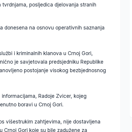
m tvrdnjama, posljedica djelovanja stranih
ena donesena na osnovu operativnih saznanja
lužbi i kriminalnih klanova u Crnoj Gori,
ično je savjetovala predsjedniku Republike
stanovljeno postojanje visokog bezbjednosnog
m informacijama, Radoje Zvicer, kojeg
nutno boravi u Crnoj Gori.
os višestrukim zahtjevima, nije dostavljena
u Crnoj Gori koje su bile zadužene za