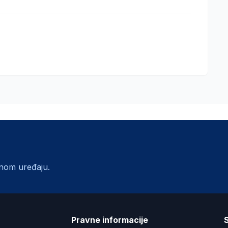
lnom uređaju.
a
Pravne informacije
S