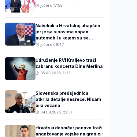
jučer u 17:58
Načelnik u Hrvatskoj uhapšen
jer je sa sinovima napao
automobil u kojem su se
nalazili 31-godišnjak i beba
jučer u 09:47
Udruženje RVI Kraljevo traži
zabranu koncerta Dine Merlina
05.08.2026. 11:12
Slovenska predsjednica
otkrila detalje nesreće: Nisam
bila vezana
04.08.2026. 22:31
Hrvatski desničar ponovo traži
angažovanje vojske na granici: