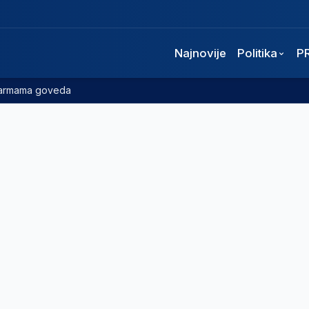
Najnovije
Politika
P
 farmama goveda