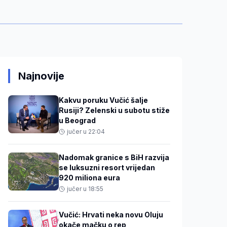
Najnovije
Kakvu poruku Vučić šalje
Rusiji? Zelenski u subotu stiže
u Beograd
jučer u 22:04
Nadomak granice s BiH razvija
se luksuzni resort vrijedan
920 miliona eura
jučer u 18:55
Vučić: Hrvati neka novu Oluju
okače mačku o rep