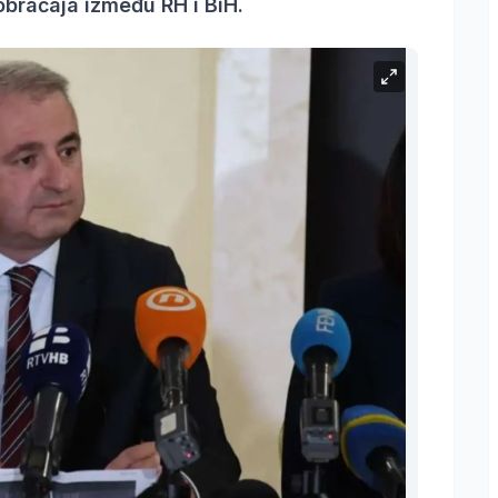
obraćaja između RH i BiH.