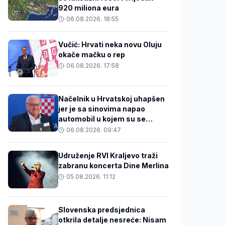
920 miliona eura
06.08.2026. 18:55
Vučić: Hrvati neka novu Oluju
okače mačku o rep
06.08.2026. 17:58
Načelnik u Hrvatskoj uhapšen
jer je sa sinovima napao
automobil u kojem su se
nalazili 31-godišnjak i beba
06.08.2026. 09:47
Udruženje RVI Kraljevo traži
zabranu koncerta Dine Merlina
05.08.2026. 11:12
Slovenska predsjednica
otkrila detalje nesreće: Nisam