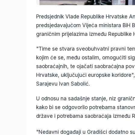
Predsjednik Vlade Republike Hrvatske And
predsjedavajućom Vijeća ministara BiH Bo
graničnim prijelazima između Republike 
"Time se stvara sveobuhvatni pravni teme
kojim će se, među ostalim, omogućiti sig
saobraćajnih, te ojačati saobraćajna po
Hrvatske, uključujući europske koridore"
Sarajevu Ivan Sabolić.
U odnosu na sadašnje stanje, niz granični
kako bi se odgovorilo potrebama stanovni
države i potrebama saobraćaja između RH
"Nedavni događaji u Gradišci dodatno su 