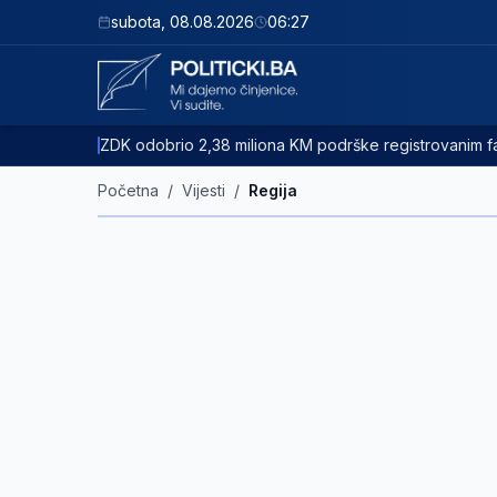
subota
,
08.08.2026
06:27
ZDK odobrio 2,38 miliona KM podrške registrovanim
Početna
/
Vijesti
/
Regija