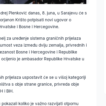
rej Plenković danas, 8. juna, u Sarajevu će s
rjanon Krišto potpisati novi ugovor o
Hrvatske i Bosne i Hercegovine.
lj za uređenje sistema graničnih prijelaza
urnost veza između dviju zemalja, privrednih i
vezanost Bosne i Hercegovine i Republike
, ocijenio je ambasador Republike Hrvatske u
h prijelaza uspostavit će se u višoj kategoriji
štva s obje strane granice, privreda obje
 i BiH.
pokazali koliko je važno razvijati otpornu