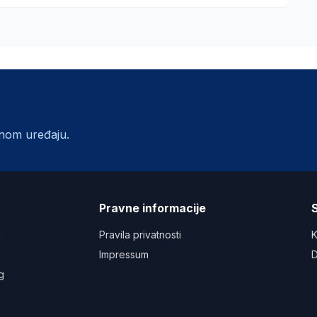
lnom uređaju.
a
Pravne informacije
S
u
Pravila privatnosti
K
Impressum
D
g