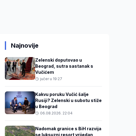
Najnovije
Zelenski doputovao u
Beograd, sutra sastanak s
Vučićem
jučer u 19:27
Kakvu poruku Vučić šalje
Rusiji? Zelenski u subotu stiže
u Beograd
06.08.2026. 22:04
Nadomak granice s BiH razvija
se luksuzni resort vrijedan