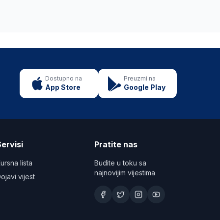
Dostupno na
Preuzmi na
App Store
Google Play
ervisi
Pratite nas
ursna lista
Budite u toku sa
najnovijim vijestima
ojavi vijest