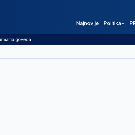
Najnovije
Politika
P
 farmama goveda