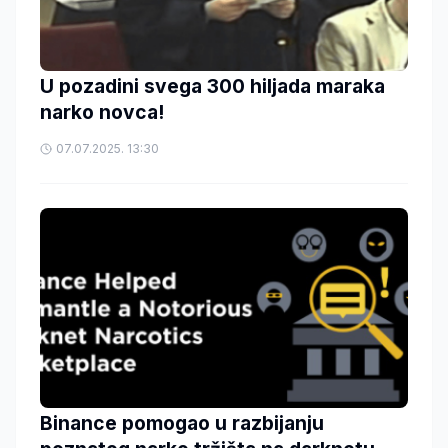
U pozadini svega 300 hiljada maraka
narko novca!
07.07.2025. 13:30
Binance pomogao u razbijanju