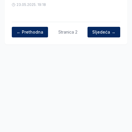
23.05.2025. 19:18
← Prethodna
Stranica
2
Sljedeća →