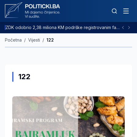
ZDK odobrio 2,38 miliona KM podrške registrovanim farmama goveda
Početna
/
Vijesti
/
122
122