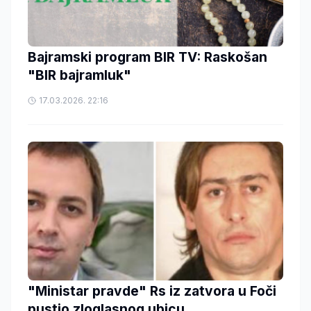
Bajramski program BIR TV: Raskošan
"BIR bajramluk"
17.03.2026. 22:16
"Ministar pravde" Rs iz zatvora u Foči
pustio zloglasnog ubicu