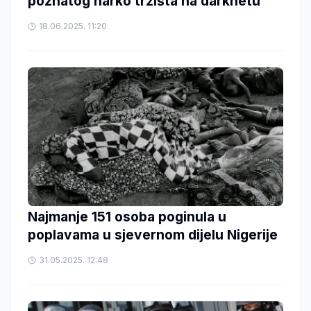
poznatog narko tržišta na darknetu
18.06.2025. 11:20
Najmanje 151 osoba poginula u
poplavama u sjevernom dijelu Nigerije
31.05.2025. 12:48