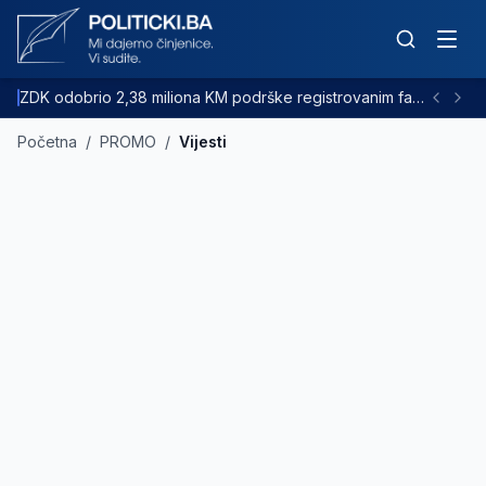
ZDK odobrio 2,38 miliona KM podrške registrovanim farmama goveda
Početna
/
PROMO
/
Vijesti