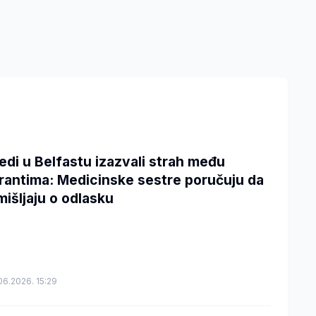
edi u Belfastu izazvali strah među
rantima: Medicinske sestre poručuju da
mišljaju o odlasku
06.2026. 15:29