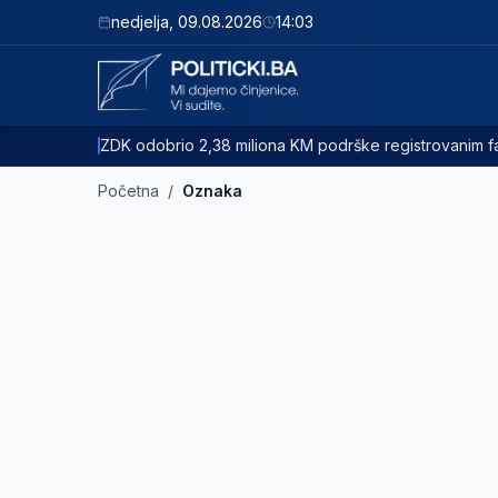
nedjelja
,
09.08.2026
14:03
ZDK odobrio 2,38 miliona KM podrške registrovanim
Početna
/
Oznaka