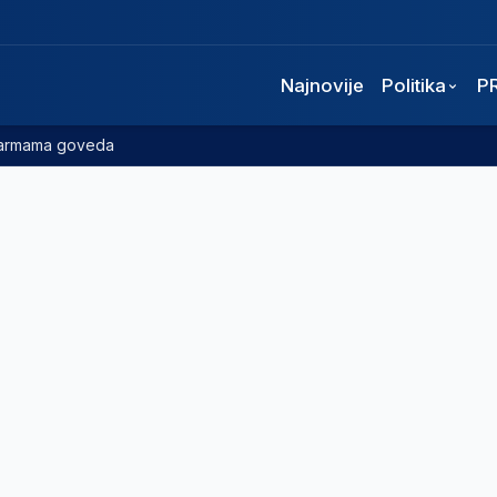
Najnovije
Politika
P
 farmama goveda