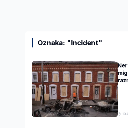
Oznaka: "Incident"
Ner
mig
raz
10.