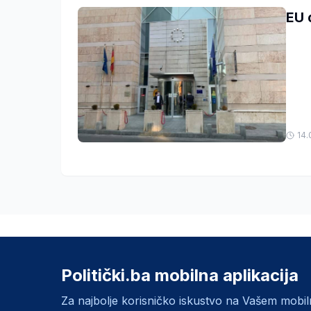
EU 
14.
Politički.ba mobilna aplikacija
Za najbolje korisničko iskustvo na Vašem mobi