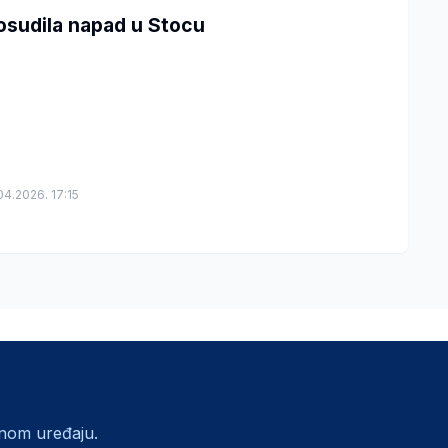
osudila napad u Stocu
04.2026. 17:15
lnom uređaju.