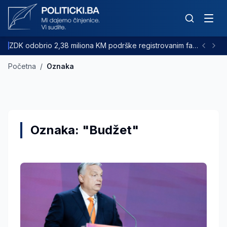
ZDK odobrio 2,38 miliona KM podrške registrovanim farmama goveda
Početna
/
Oznaka
Oznaka: "Budžet"