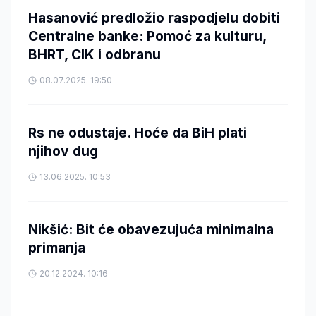
Hasanović predložio raspodjelu dobiti
Centralne banke: Pomoć za kulturu,
BHRT, CIK i odbranu
08.07.2025. 19:50
Rs ne odustaje. Hoće da BiH plati
njihov dug
13.06.2025. 10:53
Nikšić: Bit će obavezujuća minimalna
primanja
20.12.2024. 10:16