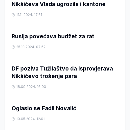
Nikšićeva Vlada ugrozila i kantone
11.11.2024. 17:51
Rusija povećava budžet za rat
25.10.2024. 07:52
DF poziva Tužilaštvo da isprovjerava
Nikšićevo trošenje para
18.09.2024. 16:00
Oglasio se Fadil Novalić
10.05.2024. 12:01