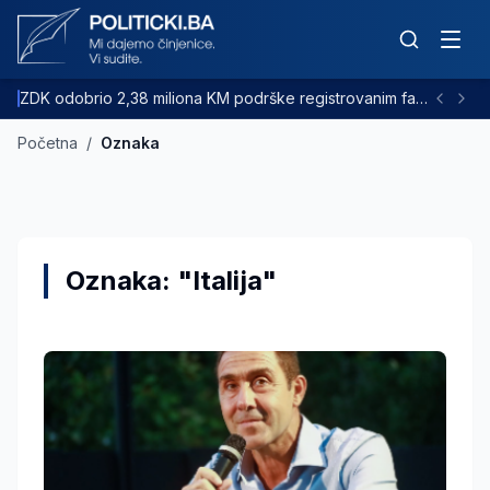
ZDK odobrio 2,38 miliona KM podrške registrovanim farmama goveda
Početna
/
Oznaka
Oznaka: "Italija"