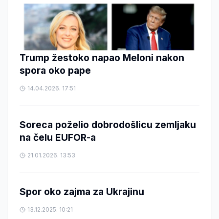
Trump žestoko napao Meloni nakon
spora oko pape
14.04.2026. 17:51
Soreca poželio dobrodošlicu zemljaku
na čelu EUFOR-a
21.01.2026. 13:53
Spor oko zajma za Ukrajinu
13.12.2025. 10:21