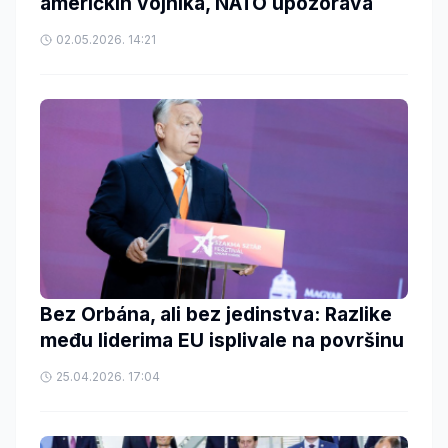
američkih vojnika, NATO upozorava
02.05.2026. 14:21
Bez Orbána, ali bez jedinstva: Razlike
među liderima EU isplivale na površinu
25.04.2026. 17:04