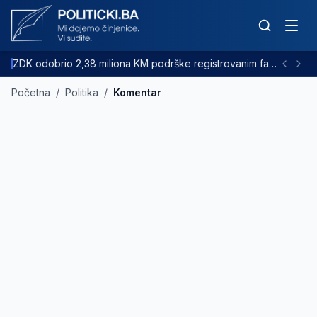
ZDK odobrio 2,38 miliona KM podrške registrovanim farmama goveda
Početna
/
Politika
/
Komentar