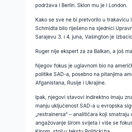
podržava i Berlin. Sklon mu je i London.
Kako se sve ne bi pretvorilo u trakavicu i
Schmidta bilo riješeno na sjednici Upra
Sarajevu 3. i 4. juna, Vašington je izbaci
Ruger nije ekspert za za Balkan, a još m
Njegov fokus je uglavnom bio na američko
politike SAD-a, posebno na pitanjima ame
Afganistana, Rusije i Ukrajine.
Ipak, njegovi stavovi indirektno imaju z
manju uključenost SAD-a u evropska sigu
„restrainersa“ – analitičara koji smatraju
angažovanje širom svijeta i više se fokus
Kinom, stoji u tekstu Politicki.ba.