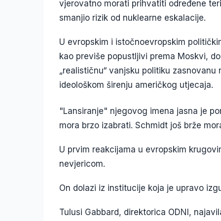
vjerovatno morati prihvatiti određene ter
smanjio rizik od nuklearne eskalacije.
U evropskim i istočnoevropskim političk
kao previše popustljivi prema Moskvi, do
„realističnu“ vanjsku politiku zasnovanu
ideološkom širenju američkog utjecaja.
"Lansiranje" njegovog imena jasna je po
mora brzo izabrati. Schmidt još brže mora
U prvim reakcijama u evropskim krugovim
nevjericom.
On dolazi iz institucije koja je upravo izg
Tulusi Gabbard, direktorica ODNI, najavil