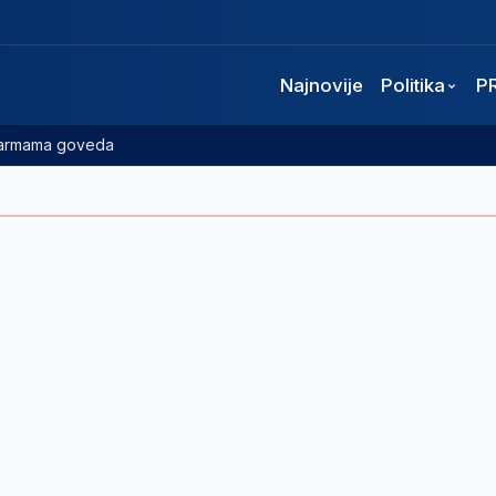
Najnovije
Politika
P
 farmama goveda