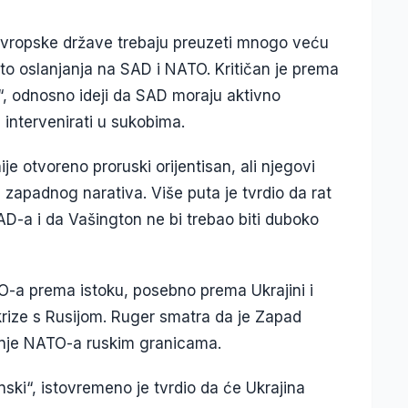
 evropske države trebaju preuzeti mnogo veću
to oslanjanja na SAD i NATO. Kritičan je prema
a“, odnosno ideji da SAD moraju aktivno
i intervenirati u sukobima.
nije otvoreno proruski orijentisan, ali njegovi
zapadnog narativa. Više puta je tvrdio da rat
 SAD-a i da Vašington ne bi trebao biti duboko
O-a prema istoku, posebno prema Ukrajini i
 krize s Rusijom. Ruger smatra da je Zapad
anje NATO-a ruskim granicama.
inski“, istovremeno je tvrdio da će Ukrajina