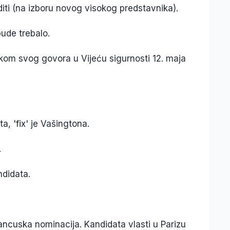
i (na izboru novog visokog predstavnika).
bude trebalo.
om svog govora u Vijeću sigurnosti 12. maja
ta, 'fix' je Vašingtona.
.
andidata.
rancuska nominacija. Kandidata vlasti u Parizu