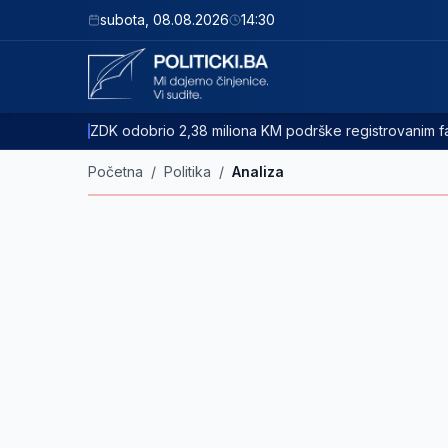
subota
,
08.08.2026
14:30
ZDK odobrio 2,38 miliona KM podrške registrovanim
Početna
/
Politika
/
Analiza