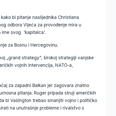
 kako bi pitanje naslijednika Christiana
vnog odbora Vijeća za provođenje mira u
o ime svog 'kapitalca'.
anje za Bosnu i Hercegovinu.
j „grand strategy“, širokoj strategiji vanjske
ričkih vojnih intervencija, NATO-a,
načaj za zapadni Balkan jer zagovara znatno
rnosna pitanja. Ruger pripada struji američkih
 da bi Vašington trebao smanjiti vojno i političko
irati na unutrašnje probleme i rivalstvo s