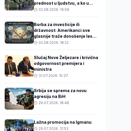
prednost u ljudstvu, a ko u
tehnologiji?
02.08.2026. 19:06
Borba za investicije ili
državnost: Amerikanci sve
glasnije traže donošenje lex
specialisa o državnoj imovini
02.08.2026. 18:22
Slučaj Nove Željezare i krivična
odgovornost premijera i
ministra
31.07.2026. 15:37
Srbija se sprema za novu
agresiju na BiH
29.07.2026. 18:48
Lažna promocija na Igmanu
29.07.2026. 12:53