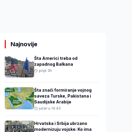
Najnovije
Šta Americi treba od
zapadnog Balkana
prije 3h
Šta znači formiranje vojnog
saveza Turske, Pakistana i
Saudijske Arabije
jučer u 14:43
Hrvatska i Srbija ubrzano
modernizuju vojske: Ko ima