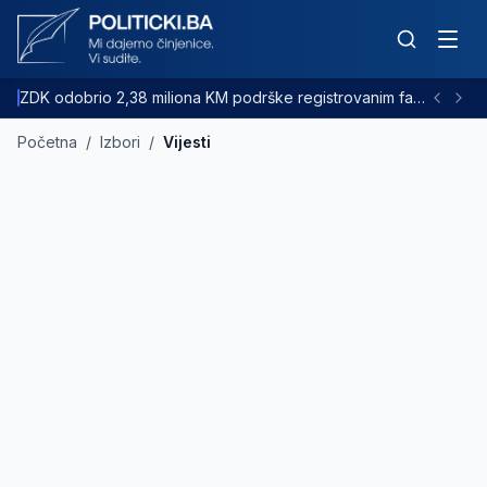
ZDK odobrio 2,38 miliona KM podrške registrovanim farmama goveda
Početna
/
Izbori
/
Vijesti