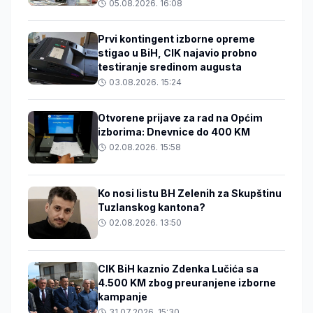
05.08.2026. 16:08
Prvi kontingent izborne opreme
stigao u BiH, CIK najavio probno
testiranje sredinom augusta
03.08.2026. 15:24
Otvorene prijave za rad na Općim
izborima: Dnevnice do 400 KM
02.08.2026. 15:58
Ko nosi listu BH Zelenih za Skupštinu
Tuzlanskog kantona?
02.08.2026. 13:50
CIK BiH kaznio Zdenka Lučića sa
4.500 KM zbog preuranjene izborne
kampanje
31.07.2026. 15:30