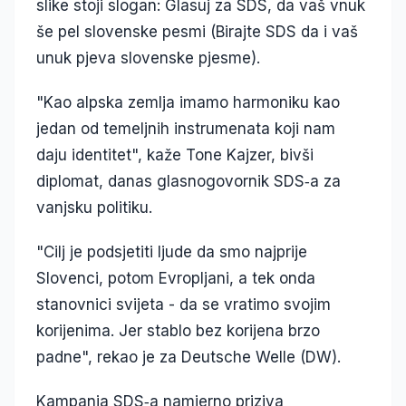
slike stoji slogan: Glasuj za SDS, da vaš vnuk
še pel slovenske pesmi (Birajte SDS da i vaš
unuk pjeva slovenske pjesme).
"Kao alpska zemlja imamo harmoniku kao
jedan od temeljnih instrumenata koji nam
daju identitet", kaže Tone Kajzer, bivši
diplomat, danas glasnogovornik SDS‑a za
vanjsku politiku.
"Cilj je podsjetiti ljude da smo najprije
Slovenci, potom Evropljani, a tek onda
stanovnici svijeta - da se vratimo svojim
korijenima. Jer stablo bez korijena brzo
padne", rekao je za Deutsche Welle (DW).
Kampanja SDS‑a namjerno priziva