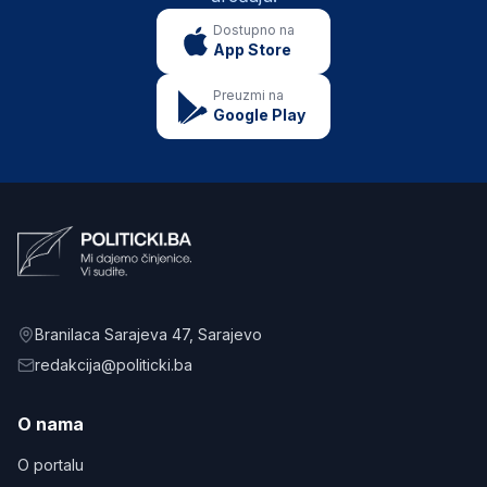
Dostupno na
App Store
Preuzmi na
Google Play
Branilaca Sarajeva 47
, Sarajevo
redakcija@politicki.ba
O nama
O portalu