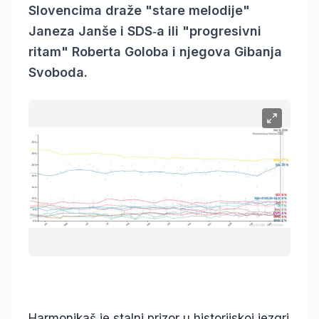
Slovencima draže "stare melodije"
Janeza Janše i SDS‑a ili "progresivni
ritam" Roberta Goloba i njegova Gibanja
Svoboda.
Harmonikaš je stalni prizor u historijskoj jezgri