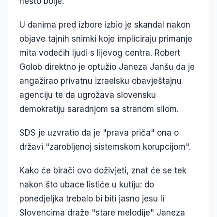
nešto bolje.
U danima pred izbore izbio je skandal nakon
objave tajnih snimki koje impliciraju primanje
mita vodećih ljudi s lijevog centra. Robert
Golob direktno je optužio Janeza Janšu da je
angažirao privatnu izraelsku obavještajnu
agenciju te da ugrožava slovensku
demokratiju saradnjom sa stranom silom.
SDS je uzvratio da je "prava priča" ona o
državi "zarobljenoj sistemskom korupcijom".
Kako će birači ovo doživjeti, znat će se tek
nakon što ubace listiće u kutiju: do
ponedjeljka trebalo bi biti jasno jesu li
Slovencima draže "stare melodije" Janeza