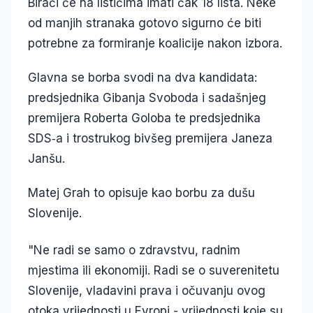
Birači će na listićima imati čak 18 lista. Neke
od manjih stranaka gotovo sigurno će biti
potrebne za formiranje koalicije nakon izbora.
Glavna se borba svodi na dva kandidata:
predsjednika Gibanja Svoboda i sadašnjeg
premijera Roberta Goloba te predsjednika
SDS‑a i trostrukog bivšeg premijera Janeza
Janšu.
Matej Grah to opisuje kao borbu za dušu
Slovenije.
"Ne radi se samo o zdravstvu, radnim
mjestima ili ekonomiji. Radi se o suverenitetu
Slovenije, vladavini prava i očuvanju ovog
otoka vrijednosti u Evropi - vrijednosti koje su