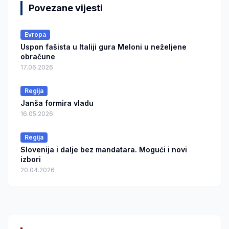
Povezane vijesti
Evropa
Uspon fašista u Italiji gura Meloni u neželjene
obračune
17.06.2026
Regija
Janša formira vladu
16.05.2026
Regija
Slovenija i dalje bez mandatara. Mogući i novi
izbori
20.04.2026