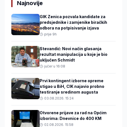
Najnovije
GIK Zenica pozvala kandidate za
predsjednike i zamjenike biračkih
odbora na potpisivanje izjava
prije 9h
Stevandić: Novi način glasanja
rezultat manipulacija u koje je bio
uključen Schmidt
jučer u 16:08
Prvi kontingent izborne opreme
stigao u BiH, CIK najavio probno
testiranje sredinom augusta
03.08.2026. 15:24
Otvorene prijave za rad na Općim
izborima: Dnevnice do 400 KM
02.08.2026. 15:58