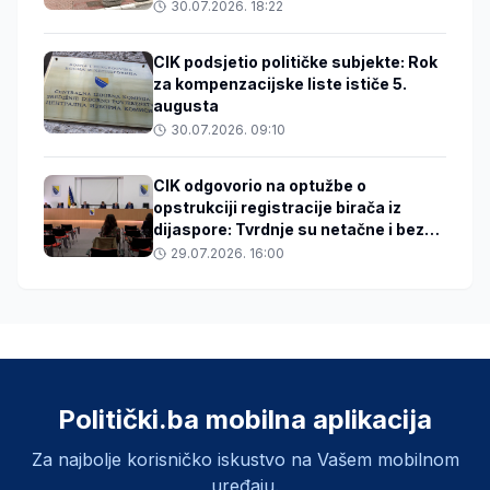
30.07.2026. 18:22
CIK podsjetio političke subjekte: Rok
za kompenzacijske liste ističe 5.
augusta
30.07.2026. 09:10
CIK odgovorio na optužbe o
opstrukciji registracije birača iz
dijaspore: Tvrdnje su netačne i bez
dokaza
29.07.2026. 16:00
Politički.ba mobilna aplikacija
Za najbolje korisničko iskustvo na Vašem mobilnom
uređaju.