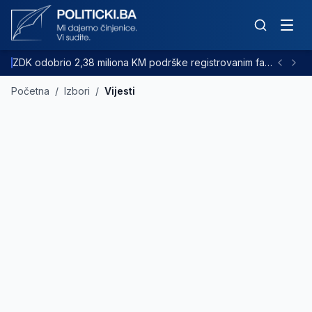
ZDK odobrio 2,38 miliona KM podrške registrovanim farmama goveda
Početna
/
Izbori
/
Vijesti