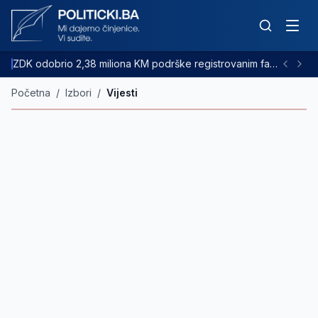
ZDK odobrio 2,38 miliona KM podrške registrovanim farmama goveda
Početna
/
Izbori
/
Vijesti