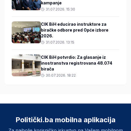
kampanje
31.07.2026. 15:30
CIK BiH educirao instruktore za
biračke odbore pred Opće izbore
2026.
31.07.2026. 13:15
CIK BiH potvrdio: Za glasanje iz
inostranstva registrovana 48.074
birača
30.07.2026. 18:22
Politički.ba mobilna aplikacija
Za najbolje korisničko iskustvo na Vašem mobilnom