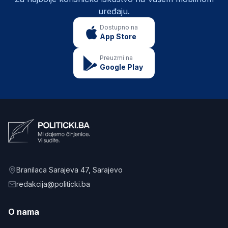
uređaju.
Dostupno na
App Store
Preuzmi na
Google Play
Branilaca Sarajeva 47
, Sarajevo
redakcija@politicki.ba
O nama