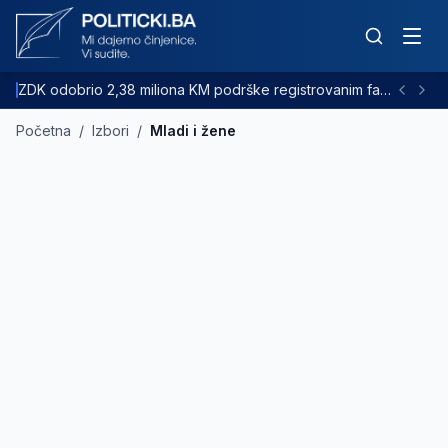
ZDK odobrio 2,38 miliona KM podrške registrovanim farmama goveda
Početna
/
Izbori
/
Mladi i žene