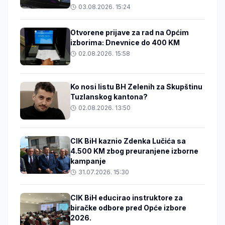
03.08.2026. 15:24
Otvorene prijave za rad na Općim
izborima: Dnevnice do 400 KM
02.08.2026. 15:58
Ko nosi listu BH Zelenih za Skupštinu
Tuzlanskog kantona?
02.08.2026. 13:50
CIK BiH kaznio Zdenka Lučića sa
4.500 KM zbog preuranjene izborne
kampanje
31.07.2026. 15:30
CIK BiH educirao instruktore za
biračke odbore pred Opće izbore
2026.