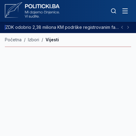
ZDK odobrio 2,38 miliona KM podrške registrovanim farmama goveda
Početna
/
Izbori
/
Vijesti