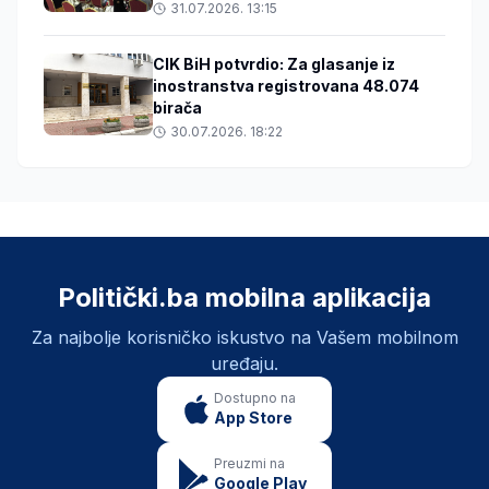
31.07.2026. 13:15
CIK BiH potvrdio: Za glasanje iz
inostranstva registrovana 48.074
birača
30.07.2026. 18:22
Politički.ba mobilna aplikacija
Za najbolje korisničko iskustvo na Vašem mobilnom
uređaju.
Dostupno na
App Store
Preuzmi na
Google Play