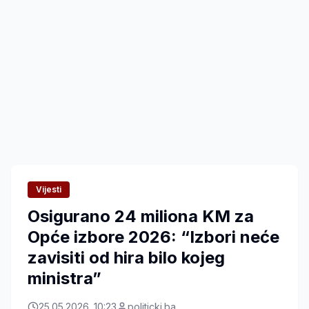
Vijesti
Osigurano 24 miliona KM za
Opće izbore 2026: “Izbori neće
zavisiti od hira bilo kojeg
ministra”
25.05.2026. 10:23
politicki.ba