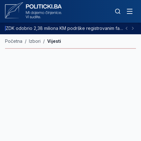
ZDK odobrio 2,38 miliona KM podrške registrovanim farmama goveda
Početna
/
Izbori
/
Vijesti