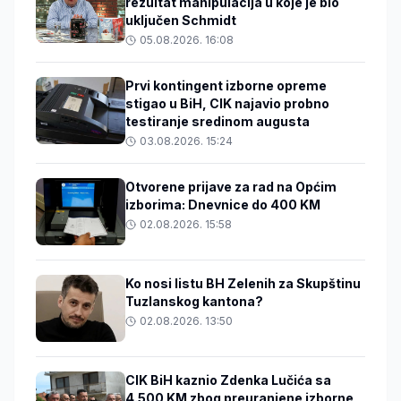
rezultat manipulacija u koje je bio
uključen Schmidt
05.08.2026. 16:08
Prvi kontingent izborne opreme
stigao u BiH, CIK najavio probno
testiranje sredinom augusta
03.08.2026. 15:24
Otvorene prijave za rad na Općim
izborima: Dnevnice do 400 KM
02.08.2026. 15:58
Ko nosi listu BH Zelenih za Skupštinu
Tuzlanskog kantona?
02.08.2026. 13:50
CIK BiH kaznio Zdenka Lučića sa
4.500 KM zbog preuranjene izborne