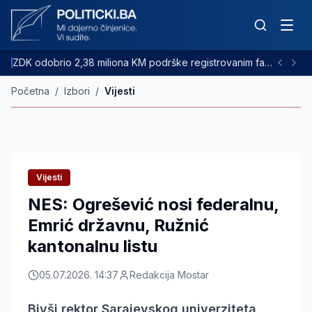
ZDK odobrio 2,38 miliona KM podrške registrovanim farmama goveda
Početna
/
Izbori
/
Vijesti
Vijesti
NES: Ogrešević nosi federalnu,
Emrić državnu, Ružnić
kantonalnu listu
05.07.2026. 14:37
Redakcija Mostar
Bivši rektor Sarajevskog univerziteta