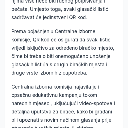
njima više neće biti ručnog potpisivanja i
pečata. Umjesto toga, svaki glasački listić
sadržavat će jedinstveni QR kod.
Prema pojašnjenju Centralne izborne
komisije, QR kod će osigurati da svaki listić
vrijedi isključivo za određeno biračko mjesto,
čime bi trebalo biti onemogućeno unošenje
glasačkih listića s drugih biračkih mjesta i
druge vrste izbornih zloupotreba.
Centralna izborna komisija najavila je i
opsežnu edukativnu kampanju tokom
narednih mjeseci, uključujući video-spotove i
detaljna uputstva za birače, kako bi građani
bili upoznati s novim načinom glasanja prije