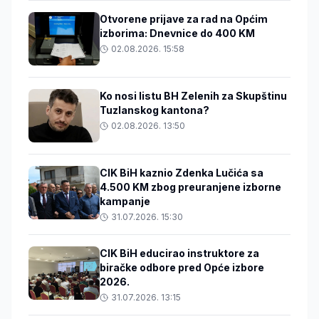
Otvorene prijave za rad na Općim
izborima: Dnevnice do 400 KM
02.08.2026. 15:58
Ko nosi listu BH Zelenih za Skupštinu
Tuzlanskog kantona?
02.08.2026. 13:50
CIK BiH kaznio Zdenka Lučića sa
4.500 KM zbog preuranjene izborne
kampanje
31.07.2026. 15:30
CIK BiH educirao instruktore za
biračke odbore pred Opće izbore
2026.
31.07.2026. 13:15