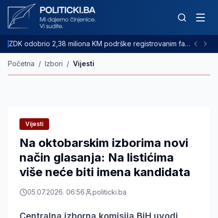
ZDK odobrio 2,38 miliona KM podrške registrovanim farmama goveda
Početna
/
Izbori
/
Vijesti
Vijesti
Na oktobarskim izborima novi
način glasanja: Na listićima
više neće biti imena kandidata
05.07.2026. 06:56
politicki.ba
Centralna izborna komisija BiH uvodi