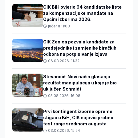
CIK BiH ovjerio 64 kandidatske liste
za kompenzacijske mandate na
Općim izborima 2026.
jučer u 11:08
GIK Zenica pozvala kandidate za
predsjednike i zamjenike biračkih
odbora na potpisivanje izjava
06.08.2026. 11:32
Stevandić: Novi način glasanja
rezultat manipulacija u koje je bio
uključen Schmidt
05.08.2026. 16:08
Prvi kontingent izborne opreme
stigao u BiH, CIK najavio probno
testiranje sredinom augusta
03.08.2026. 15:24