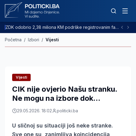
ZDK odobrio 2,38 miliona KM podrške registrovanim farmama goveda
Početna
/
Izbori
/
Vijesti
Vijesti
CIK nije ovjerio Našu stranku.
Ne mogu na izbore dok...
29.05.2026. 18:02
politicki.ba
U sličnoj su situaciji još neke stranke.
Sve one su, zanimljiva koincidencija,