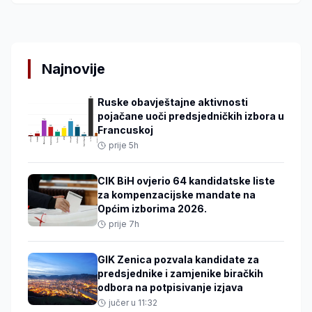
Najnovije
Ruske obavještajne aktivnosti
pojačane uoči predsjedničkih izbora u
Francuskoj
prije 5h
CIK BiH ovjerio 64 kandidatske liste
za kompenzacijske mandate na
Općim izborima 2026.
prije 7h
GIK Zenica pozvala kandidate za
predsjednike i zamjenike biračkih
odbora na potpisivanje izjava
jučer u 11:32