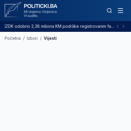
ZDK odobrio 2,38 miliona KM podrške registrovanim farmama goveda
Početna
/
Izbori
/
Vijesti