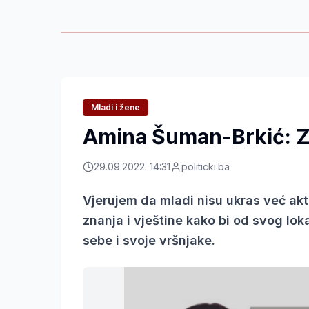
Mladi i žene
Amina Šuman-Brkić: Z
29.09.2022. 14:31
politicki.ba
Vjerujem da mladi nisu ukras već akti
znanja i vještine kako bi od svog lok
sebe i svoje vršnjake.