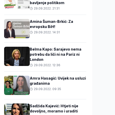
bavljenje politikom
29.09.2022. 21:31
Amina Šuman-Brkić: Za
evropsku BiH!
29.09.2022. 14:31
Belma Kapo: Sarajevo nema
potrebu da liči ni na Pariz ni
London
29.09.2022. 12:36
Amra Hasagić: Uvijek na usluzi
građanima
29.09.2022. 09:35
Sadžida Kajević: Htjeti nije
dovoljno, moramo i uraditi