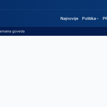
Najnovije
Politika
P
 farmama goveda