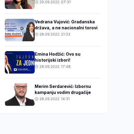
29.09.2022. 07:31
Vedrana Vujović: Građanska
država, a ne nacionalni torovi
28.09.2022. 21:33
Emina Hodžić: Ovo su
historijski izbori!
28.09.2022. 17:48
Merim Serdarević: Izbornu
kampanju vodim drugačije
28.09.2022. 14:31