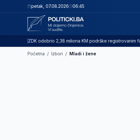
petak
,
07.08.2026
06:45
ZDK odobrio 2,38 miliona KM podrške registrovanim
Početna
/
Izbori
/
Mladi i žene