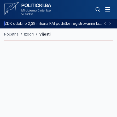
ZDK odobrio 2,38 miliona KM podrške registrovanim farmama goveda
Početna
/
Izbori
/
Vijesti