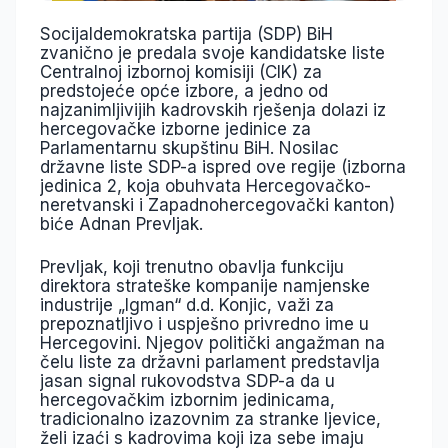
Socijaldemokratska partija (SDP) BiH
zvanično je predala svoje kandidatske liste
Centralnoj izbornoj komisiji (CIK) za
predstojeće opće izbore,
a jedno od
najzanimljivijih kadrovskih rješenja dolazi iz
hercegovačke izborne jedinice za
Parlamentarnu skupštinu BiH.
Nosilac
državne liste SDP-a ispred ove regije (izborna
jedinica 2, koja obuhvata Hercegovačko-
neretvanski i Zapadnohercegovački kanton)
biće Adnan Prevljak.
Prevljak, koji trenutno obavlja funkciju
direktora strateške kompanije namjenske
industrije „Igman“ d.d. Konjic,
važi za
prepoznatljivo i uspješno privredno ime u
Hercegovini.
Njegov politički angažman na
čelu liste za državni parlament predstavlja
jasan signal rukovodstva SDP-a da u
hercegovačkim izbornim jedinicama,
tradicionalno izazovnim za stranke ljevice,
želi izaći s kadrovima koji iza sebe imaju