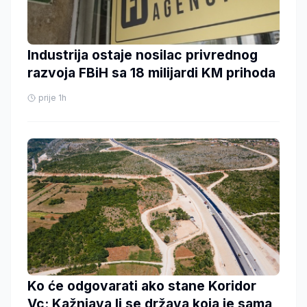
Industrija ostaje nosilac privrednog
razvoja FBiH sa 18 milijardi KM prihoda
prije 1h
Ko će odgovarati ako stane Koridor
Vc: Kažnjava li se država koja je sama