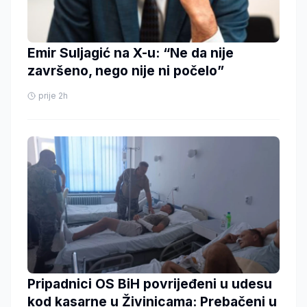
Emir Suljagić na X-u: “Ne da nije
završeno, nego nije ni počelo”
prije 2h
Pripadnici OS BiH povrijeđeni u udesu
kod kasarne u Živinicama: Prebačeni u