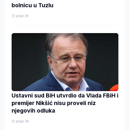
bolnicu u Tuzlu
prije 2h
Ustavni sud BiH utvrdio da Vlada FBiH i
premijer Nikšić nisu proveli niz
njegovih odluka
prije 3h