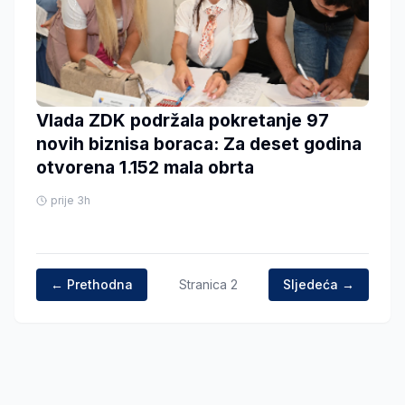
Vlada ZDK podržala pokretanje 97
novih biznisa boraca: Za deset godina
otvorena 1.152 mala obrta
prije 3h
← Prethodna
Stranica
2
Sljedeća →