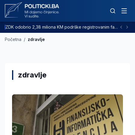
ZDK odobrio 2,38 miliona KM podrške registrovanim farmama goveda
Početna
/
zdravlje
zdravlje