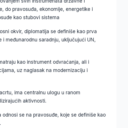
elovanjem svih instrumenata državne i
e, do pravosuđa, ekonomije, energetike i
vosuđe kao stubovi sistema
nosni okvir, diplomatija se definiše kao prva
je i međunarodnu saradnju, uključujući UN,
traju kao instrument odvraćanja, ali i
acijama, uz naglasak na modernizaciju i
acrtu, ima centralnu ulogu u ranom
izirajućih aktivnosti.
odnosi se na pravosuđe, koje se definiše kao
.