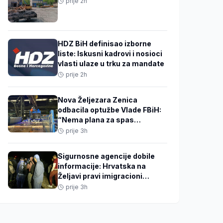
prije 2h
HDZ BiH definisao izborne
liste: Iskusni kadrovi i nosioci
vlasti ulaze u trku za mandate
prije 2h
Nova Željezara Zenica
odbacila optužbe Vlade FBiH:
“Nema plana za spas
integralne proizvodnje,
prije 3h
rješenje je nova elektrolučna
peć”
Sigurnosne agencije dobile
informacije: Hrvatska na
Željavi pravi imigracioni
centar kako bi u BiH mogla
prije 3h
ilegalno prebacivati migrante