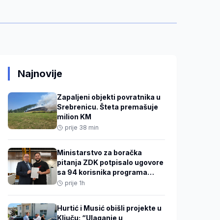
Najnovije
Zapaljeni objekti povratnika u
Srebrenicu. Šteta premašuje
milion KM
prije 38 min
Ministarstvo za boračka
pitanja ZDK potpisalo ugovore
sa 94 korisnika programa
„Biznis plus“
prije 1h
Hurtić i Musić obišli projekte u
Ključu: “Ulaganje u