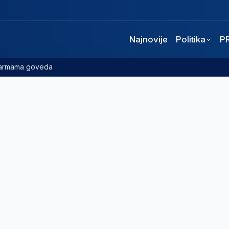
Najnovije
Politika
P
 farmama goveda