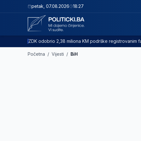
petak
,
07.08.2026
18:27
ZDK odobrio 2,38 miliona KM podrške registrovanim
Početna
/
Vijesti
/
BiH