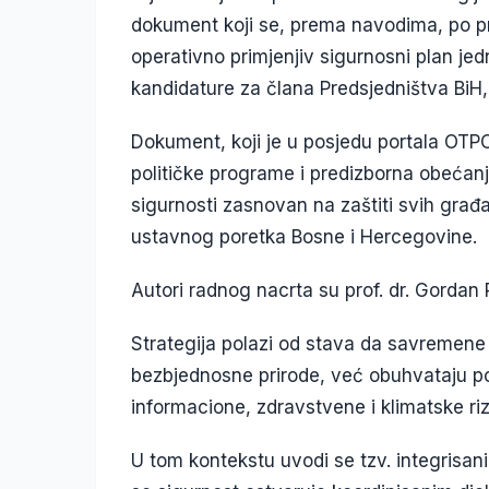
dokument koji se, prema navodima, po prv
operativno primjenjiv sigurnosni plan jedn
kandidature za člana Predsjedništva BiH
Dokument, koji je u posjedu portala OTPO
političke programe i predizborna obećanja
sigurnosti zasnovan na zaštiti svih građan
ustavnog poretka Bosne i Hercegovine.
Autori radnog nacrta su prof. dr. Gordan 
Strategija polazi od stava da savremene s
bezbjednosne prirode, već obuhvataju po
informacione, zdravstvene i klimatske riz
U tom kontekstu uvodi se tzv. integrisan