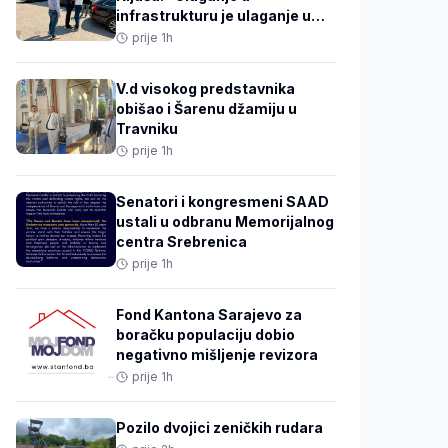
infrastrukturu je ulaganje u
dostojanstven život građana”
prije 1h
V.d visokog predstavnika
obišao i Šarenu džamiju u
Travniku
prije 1h
Senatori i kongresmeni SAAD
ustali u odbranu Memorijalnog
centra Srebrenica
prije 1h
Fond Kantona Sarajevo za
boračku populaciju dobio
negativno mišljenje revizora
prije 1h
Pozilo dvojici zeničkih rudara