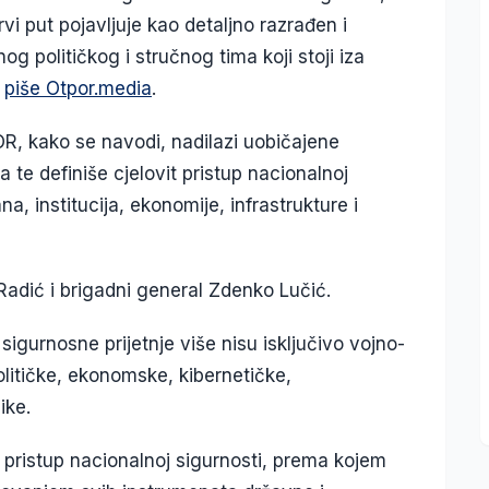
i put pojavljuje kao detaljno razrađen i
og političkog i stručnog tima koji stoji iza
,
piše Otpor.media
.
R, kako se navodi, nadilazi uobičajene
 te definiše cjelovit pristup nacionalnoj
a, institucija, ekonomije, infrastrukture i
Radić i brigadni general Zdenko Lučić.
igurnosne prijetnje više nisu isključivo vojno-
litičke, ekonomske, kibernetičke,
ike.
i pristup nacionalnoj sigurnosti, prema kojem