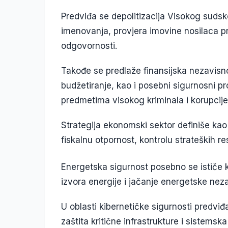
Predviđa se depolitizacija Visokog sudsko
imenovanja, provjera imovine nosilaca pr
odgovornosti.
Takođe se predlaže finansijska nezavisn
budžetiranje, kao i posebni sigurnosni pro
predmetima visokog kriminala i korupcije
Strategija ekonomski sektor definiše kao
fiskalnu otpornost, kontrolu strateških re
Energetska sigurnost posebno se ističe kr
izvora energije i jačanje energetske neza
U oblasti kibernetičke sigurnosti predvi
zaštita kritične infrastrukture i sistems