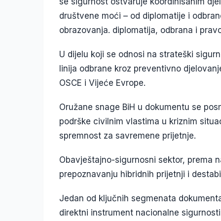
se sigurnost ostvaruje koordinisanim dj
društvene moći – od diplomatije i odbran
obrazovanja. diplomatija, odbrana i pra
U dijelu koji se odnosi na strateški sigur
linija odbrane kroz preventivno djelovan
OSCE i Vijeće Evrope.
Oružane snage BiH u dokumentu se posma
podrške civilnim vlastima u kriznim situ
spremnost za savremene prijetnje.
Obavještajno-sigurnosni sektor, prema n
prepoznavanju hibridnih prijetnji i destabil
Jedan od ključnih segmenata dokumenta 
direktni instrument nacionalne sigurnosti