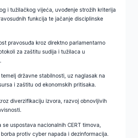
g i tužilačkog vijeća, uvođenje strožih kriterija
avosudnih funkcija te jačanje disciplinske
ost pravosuđa kroz direktno parlamentarno
tokoli za zaštitu sudija i tužilaca u
.
 temelj državne stabilnosti, uz naglasak na
sursa i zaštitu od ekonomskih pritisaka.
oz diverzifikaciju izvora, razvoj obnovljivih
visnosti.
đa se uspostava nacionalnih CERT timova,
ka borba protiv cyber napada i dezinformacija.