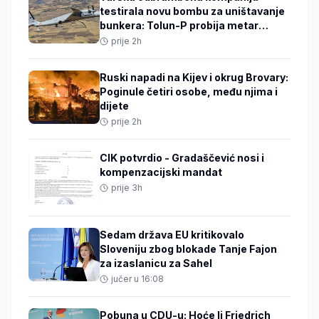
testirala novu bombu za uništavanje
bunkera: Tolun-P probija metar
armiranog betona
prije 2h
Ruski napadi na Kijev i okrug Brovary:
Poginule četiri osobe, među njima i
dijete
prije 2h
CIK potvrdio - Gradaščević nosi i
kompenzacijski mandat
prije 3h
Sedam država EU kritikovalo
Sloveniju zbog blokade Tanje Fajon
za izaslanicu za Sahel
jučer u 16:08
Pobuna u CDU-u: Hoće li Friedrich