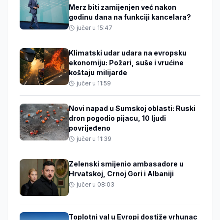
Merz biti zamijenjen već nakon
godinu dana na funkciji kancelara?
jučer u 15:47
Klimatski udar udara na evropsku
ekonomiju: Požari, suše i vrućine
koštaju milijarde
jučer u 11:59
Novi napad u Sumskoj oblasti: Ruski
dron pogodio pijacu, 10 ljudi
povrijeđeno
jučer u 11:39
Zelenski smijenio ambasadore u
Hrvatskoj, Crnoj Gori i Albaniji
jučer u 08:03
Toplotni val u Evropi dostiže vrhunac