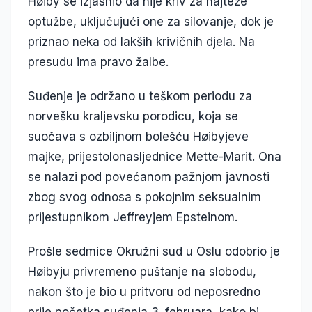
Høiby se izjasnio da nije kriv za najteže
optužbe, uključujući one za silovanje, dok je
priznao neka od lakših krivičnih djela. Na
presudu ima pravo žalbe.
Suđenje je održano u teškom periodu za
norvešku kraljevsku porodicu, koja se
suočava s ozbiljnom bolešću Høibyjeve
majke, prijestolonasljednice Mette-Marit. Ona
se nalazi pod povećanom pažnjom javnosti
zbog svog odnosa s pokojnim seksualnim
prijestupnikom Jeffreyjem Epsteinom.
Prošle sedmice Okružni sud u Oslu odobrio je
Høibyju privremeno puštanje na slobodu,
nakon što je bio u pritvoru od neposredno