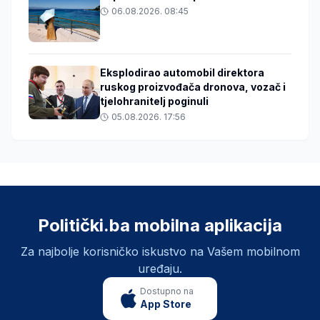
06.08.2026. 08:45
Eksplodirao automobil direktora
ruskog proizvođača dronova, vozač i
tjelohranitelj poginuli
05.08.2026. 17:56
Politički.ba mobilna aplikacija
Za najbolje korisničko iskustvo na Vašem mobilnom
uređaju.
Dostupno na
App Store