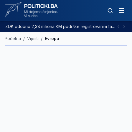
ZDK odobrio 2,38 miliona KM podrške registrovanim farmama goveda
Početna
/
Vijesti
/
Evropa