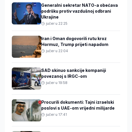
Generalni sekretar NATO-a obećava
podršku protiv vazdušnoj odbrani
Ukrajine
jučer u 22:25
Iran i Oman dogovorili rutu kroz
Hormuz, Trump prijeti napadom
jučer u 22:04
SAD skinuo sankcije kompaniji
povezanoj s IRGC-om
jučer u 19:58
Procurili dokumenti: Tajni izraelski
poslovi s UAE-om vrijedni milijarde
jučer u 17:41