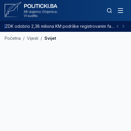
ZDK odobrio 2,38 miliona KM podrške registrovanim farmama goveda
Početna
/
Vijesti
/
Svijet