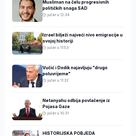
Musliman na čelu progresivnih
političkih snaga SAD
jučer u 12:34
Izrael bilježi najveći nivo emigracije u
svojoj historiji
jučer u 11:53
Vučić i Dodik najavljuju "drugo
poluvrijeme"
jučer u 11:32
Netanyahu odbija povlačenje iz
Pojasa Gaze
jučer u 10:31
HISTORIJSKA POBJEDA