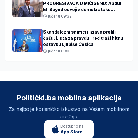
PROGRESIVACA U MIČIGENU: Abdul
El-Sayed osvojio demokratsku
nominaciju za Američki senat
jučer u 09:32
Skandalozni snimci i izjave prelili
čašu: Lista za pravdu i red traži hitnu
ostavku Ljubiše Ćosića
jučer u 09:06
Politički.ba mobilna aplikacija
Za najbolje korisničko iskustvo na Vašem mobilnom
uređaju.
Dostupno na
App Store