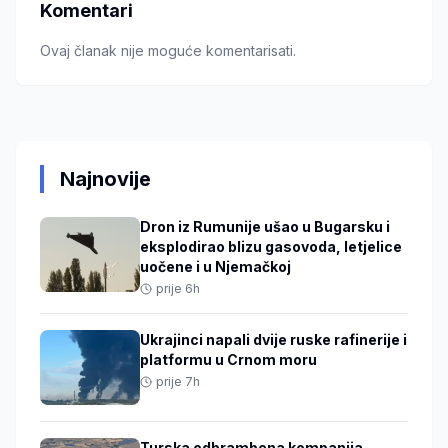
Komentari
Ovaj članak nije moguće komentarisati.
Najnovije
Dron iz Rumunije ušao u Bugarsku i
eksplodirao blizu gasovoda, letjelice
uočene i u Njemačkoj
prije 6h
Ukrajinci napali dvije ruske rafinerije i
platformu u Crnom moru
prije 7h
Turska odbrambena kompanija