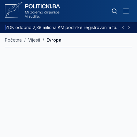
ZDK odobrio 2,38 miliona KM podrške registrovanim farmama goveda
Početna
/
Vijesti
/
Evropa