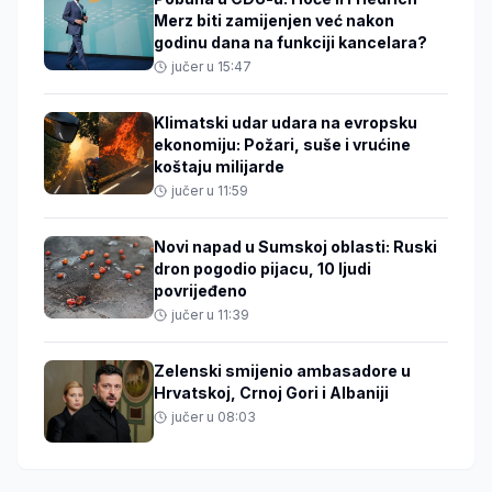
Merz biti zamijenjen već nakon
godinu dana na funkciji kancelara?
jučer u 15:47
Klimatski udar udara na evropsku
ekonomiju: Požari, suše i vrućine
koštaju milijarde
jučer u 11:59
Novi napad u Sumskoj oblasti: Ruski
dron pogodio pijacu, 10 ljudi
povrijeđeno
jučer u 11:39
Zelenski smijenio ambasadore u
Hrvatskoj, Crnoj Gori i Albaniji
jučer u 08:03