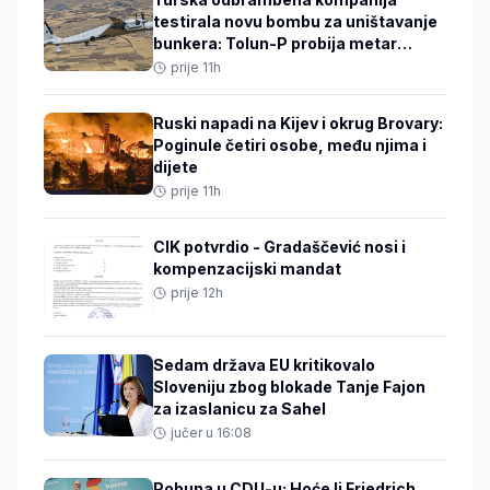
testirala novu bombu za uništavanje
bunkera: Tolun-P probija metar
armiranog betona
prije 11h
Ruski napadi na Kijev i okrug Brovary:
Poginule četiri osobe, među njima i
dijete
prije 11h
CIK potvrdio - Gradaščević nosi i
kompenzacijski mandat
prije 12h
Sedam država EU kritikovalo
Sloveniju zbog blokade Tanje Fajon
za izaslanicu za Sahel
jučer u 16:08
Pobuna u CDU-u: Hoće li Friedrich