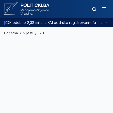
ZDK odobrio 2,38 miliona KM podrške registrovanim farmama goveda
Početna
/
Vijesti
/
BiH