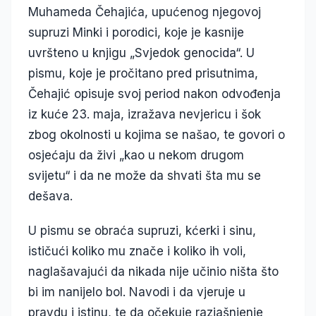
Muhameda Čehajića, upućenog njegovoj
supruzi Minki i porodici, koje je kasnije
uvršteno u knjigu „Svjedok genocida“. U
pismu, koje je pročitano pred prisutnima,
Čehajić opisuje svoj period nakon odvođenja
iz kuće 23. maja, izražava nevjericu i šok
zbog okolnosti u kojima se našao, te govori o
osjećaju da živi „kao u nekom drugom
svijetu“ i da ne može da shvati šta mu se
dešava.
U pismu se obraća supruzi, kćerki i sinu,
ističući koliko mu znače i koliko ih voli,
naglašavajući da nikada nije učinio ništa što
bi im nanijelo bol. Navodi i da vjeruje u
pravdu i istinu, te da očekuje razjašnjenje