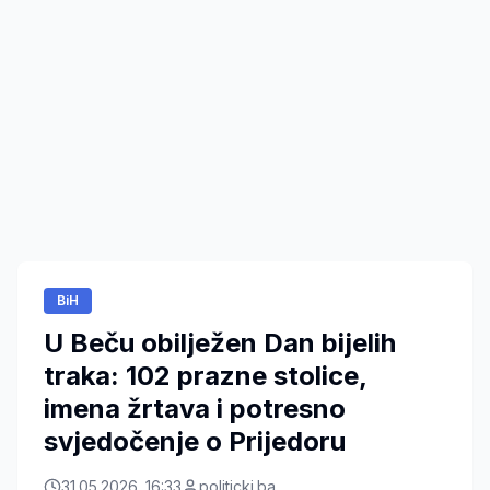
BiH
U Beču obilježen Dan bijelih
traka: 102 prazne stolice,
imena žrtava i potresno
svjedočenje o Prijedoru
31.05.2026. 16:33
politicki.ba