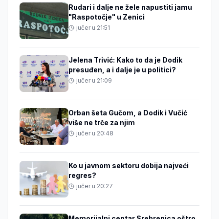
Rudari i dalje ne žele napustiti jamu
"Raspotočje" u Zenici
jučer u 21:51
Jelena Trivić: Kako to da je Dodik
presuđen, a i dalje je u politici?
jučer u 21:09
Orban šeta Gučom, a Dodik i Vučić
više ne trče za njim
jučer u 20:48
Ko u javnom sektoru dobija najveći
regres?
jučer u 20:27
Memorijalni centar Srebrenica oštro