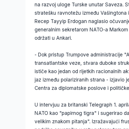
na razvoj uloge Turske unutar Saveza. S
stratešku ravnotežu između Vašingtona i
Recep Tayyip Erdogan naglasio očuvanje
generalnim sekretarom NATO-a Markom Ru
održati u Ankari.
- Dok pristup Trumpove administracije "A
transatlantske veze, stvara duboke stru
ističe kao jedan od rijetkih racionalnih
jaz između polariziranih strana - izjavio
Centra za diplomatske poslove i političke
U intervjuu za britanski Telegraph 1. apr
NATO kao "papirnog tigra" i sugerirao 
velikim znakom pitanja". Izražavajući fru