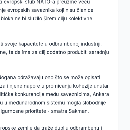
da evropski stub NATO-a preuzme veću
nje evropskih saveznika koji nisu članice
bloka ne bi služilo širem cilju kolektivne
ti svoje kapacitete u odbrambenoj industriji,
, te da ima za cilj dodatno produbiti saradnju
rdogana odražavaju ono što se može opisati
za i njene napore u promicanju kohezije unutar
olitičke konkurencije među saveznicima, Ankara
aju u međunarodnom sistemu mogla slobodnije
e sigurnosne prioritete - smatra Sakman.
ropske zemlje da traže dublju odbrambenu i