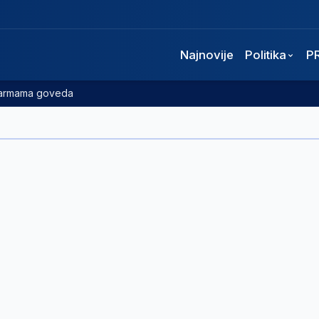
Najnovije
Politika
P
 farmama goveda