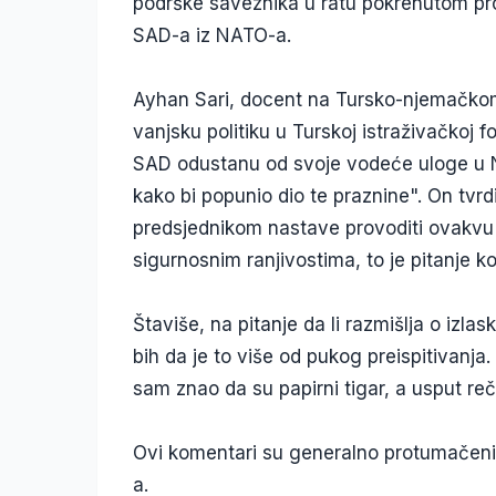
podrške saveznika u ratu pokrenutom pro
SAD-a iz NATO-a.
Ayhan Sari, docent na Tursko-njemačkom 
vanjsku politiku u Turskoj istraživačkoj fo
SAD odustanu od svoje vodeće uloge u N
kako bi popunio dio te praznine". On tv
predsjednikom nastave provoditi ovakvu p
sigurnosnim ranjivostima, to je pitanje k
Štaviše, na pitanje da li razmišlja o izl
bih da je to više od pukog preispitivanja
sam znao da su papirni tigar, a usput reč
Ovi komentari su generalno protumačeni
a.