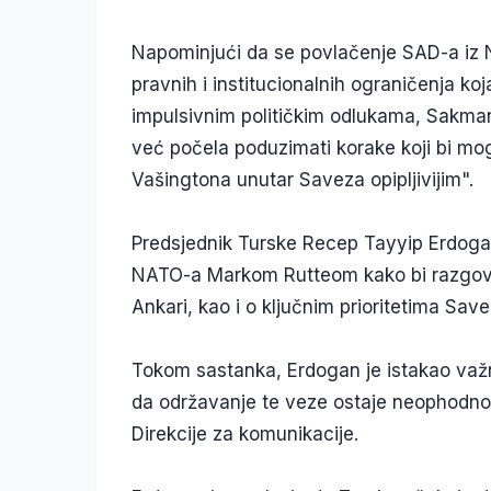
Napominjući da se povlačenje SAD-a iz 
pravnih i institucionalnih ograničenja k
impulsivnim političkim odlukama, Sakman 
već počela poduzimati korake koji bi mogl
Vašingtona unutar Saveza opipljivijim".
Predsjednik Turske Recep Tayyip Erdogan
NATO-a Markom Rutteom kako bi razgova
Ankari, kao i o ključnim prioritetima Sav
Tokom sastanka, Erdogan je istakao važn
da održavanje te veze ostaje neophodno
Direkcije za komunikacije.