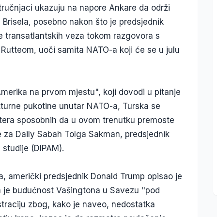
tručnjaci ukazuju na napore Ankare da održi
 Brisela, posebno nakon što je predsjednik
 transatlantskih veza tokom razgovora s
tteom, uoči samita NATO-a koji će se u julu
merika na prvom mjestu", koji dovodi u pitanje
kturne pukotine unutar NATO-a, Turska se
 aktera sposobnih da u ovom trenutku premoste
 je za Daily Sabah Tolga Sakman, predsjednik
 studije (DIPAM).
ila, američki predsjednik Donald Trump opisao je
da je budućnost Vašingtona u Savezu "pod
straciju zbog, kako je naveo, nedostatka