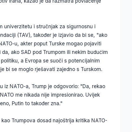
tiv Irana, kazao je da razmatra povlačenje
univerzitetu i stručnjak za sigurnosnu i
ndaciji (TAV), također je izjavio da bi se, "ako
ATO-u, akter poput Turske mogao pojaviti
rdi da, ako SAD pod Trumpom ili nekim budućim
olitiku, a Evropa se suoči s potencijalnim
oje bi se moglo rješavati zajedno s Turskom.
asku iz NATO-a, Trump je odgovorio: "Da, rekao
. NATO me nikada nije impresionirao. Uvijek
eno, Putin to također zna."
 kao Trumpova dosad najoštrija kritika NATO-