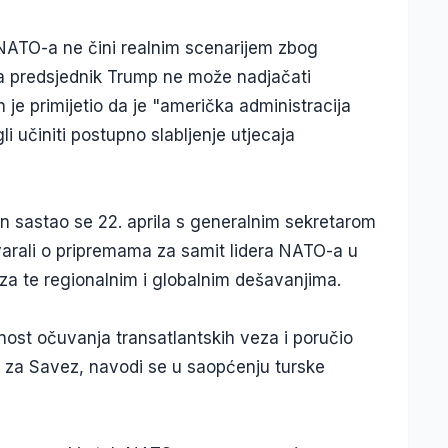
NATO-a ne čini realnim scenarijem zbog
oja predsjednik Trump ne može nadjačati
je primijetio da je "američka administracija
i učiniti postupno slabljenje utjecaja
 sastao se 22. aprila s generalnim sekretarom
rali o pripremama za samit lidera NATO-a u
eza te regionalnim i globalnim dešavanjima.
ost očuvanja transatlantskih veza i poručio
 za Savez, navodi se u saopćenju turske