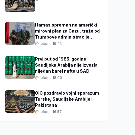
Hamas spreman na američki
mirovni plan za Gazu, traže od
Trumpove administracije
pritisak na Izrael
jučer u 19:45
Prvi put od 1985. godine
Saudijska Arabija nije izvezla
nijedan barel nafte u SAD
jučer u 18:00
OIC pozdravio vojni sporazum
Turske, Saudijske Arabije i
Pakistana
jučer u 16:57