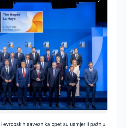
evropskih saveznika opet su usmjerili pažnju