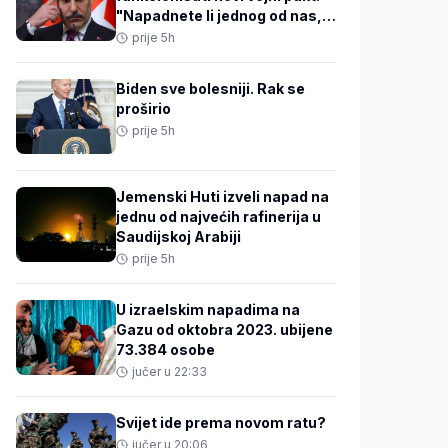
"Napadnete li jednog od nas,
napali ste sve"
prije 5h
Biden sve bolesniji. Rak se
proširio
prije 5h
Jemenski Huti izveli napad na
jednu od najvećih rafinerija u
Saudijskoj Arabiji
prije 5h
U izraelskim napadima na
Gazu od oktobra 2023. ubijene
73.384 osobe
jučer u 22:33
Svijet ide prema novom ratu?
jučer u 20:06