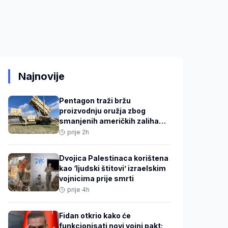
Najnovije
Pentagon traži bržu
proizvodnju oružja zbog
smanjenih američkih zaliha
projektila
prije 2h
Dvojica Palestinaca korištena
kao ‘ljudski štitovi’ izraelskim
vojnicima prije smrti
prije 4h
Fidan otkrio kako će
funkcionisati novi vojni pakt: