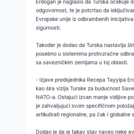
Erdogan je naglasio da Turska očekuje 
odgovornost, te je potcrtao da isključiva
Evropske unije iz odbrambenih inicijativa 
sigurnosti.
Također je dodao da Turska nastavlja širi
posebno u sistemima protivzračne odbrane
sa savezničkim zemljama u toj oblasti.
- Izjave predsjednika Recepa Tayyipa E
kao šira vizija Turske za budućnost Save
NATO-a. Ostajući izvan manje vidljive p
je zahvaljujući svom specifičnom polož
artikulirati regionalne, pa čak i globaln
Dodao je da je takav stav naveo neke ev