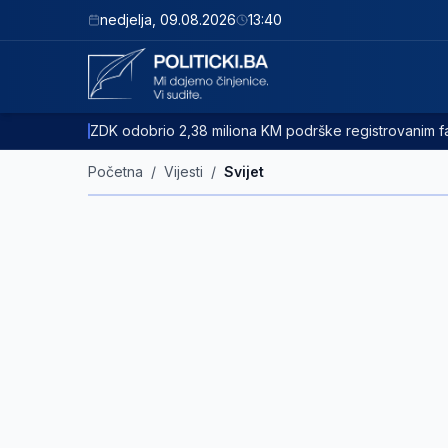
nedjelja
,
09.08.2026
13:40
ZDK odobrio 2,38 miliona KM podrške registrovanim
Početna
/
Vijesti
/
Svijet