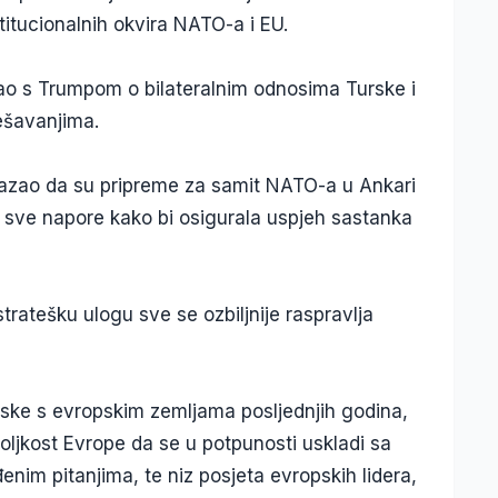
itucionalnih okvira NATO-a i EU.
ao s Trumpom o bilateralnim odnosima Turske i
ešavanjima.
kazao da su pripreme za samit NATO-a u Ankari
 sve napore kako bi osigurala uspjeh sastanka
ratešku ulogu sve se ozbiljnije raspravlja
ske s evropskim zemljama posljednjih godina,
oljkost Evrope da se u potpunosti uskladi sa
nim pitanjima, te niz posjeta evropskih lidera,