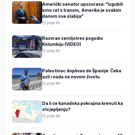
Američki senator upozorava: "Izgubili
smo rat s Iranom, Amerika je svakim
danom sve slabija"
prije 5h
Razoran zemljotres pogodio
Kolumbiju (VIDEO)
prije 5h
Palestinac doplivao do Španije: Čeka
azil i nada se novom životu
prije 8h
Da li će kanadska pokrajina krenuti ka
otcjepljenju?
prije 9h