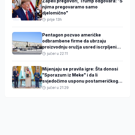
Zapeli pregovori, Trump odgovara: "S
njima pregovaramo samo
djelomično"
prije 13h
Pentagon pozvao američke
odbrambene firme da ubrzaju
proizvodnju oružja usred iscrpljenih
zaliha
jučer u 22:11
Mijenjaju se pravila igre: Šta donosi
"Sporazum iz Meke" i da li
svjedočimo usponu postameričkog
sigurnosnog poretka
jučer u 21:29