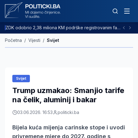
ZDK odobrio 2,38 miliona KM podrške registrovanim farmama goveda
Početna
/
Vijesti
/
Svijet
Svijet
Trump uzmakao: Smanjio tarife
na čelik, aluminij i bakar
03.06.2026. 16:53
politicki.ba
Bijela kuća mijenja carinske stope i uvodi
privremene mjere do 2027. godine s