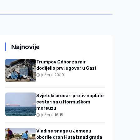
Najnovije
Trumpov Odbor za mir
dodijelio prvi ugovor u Gazi
jučer u 20:19
Svjetski brodari protiv naplate
cestarina u Hormuškom
moreuzu
jučer u 16:15
Vladine snage u Jemenu
oborile dron Huta iznad grada