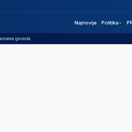
Najnovije
Politika
P
 farmama goveda