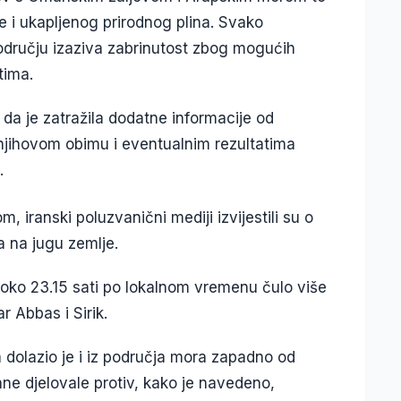
te i ukapljenog prirodnog plina. Svako
odručju izaziva zabrinutost zbog mogućih
tima.
da je zatražila dodatne informacije od
njihovom obimu i eventualnim rezultatima
.
iranski poluzvanični mediji izvijestili su o
 na jugu zemlje.
 oko 23.15 sati po lokalnom vremenu čulo više
r Abbas i Sirik.
 dolazio je i iz područja mora zapadno od
ane djelovale protiv, kako je navedeno,