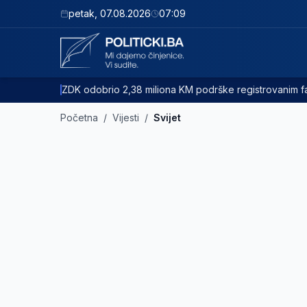
petak
,
07.08.2026
07:09
ZDK odobrio 2,38 miliona KM podrške registrovanim
Početna
/
Vijesti
/
Svijet