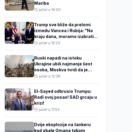
Mariba
jučer u 16:00
Trump sve bliže da prelomi
između Vancea i Rubija: "Na
kraju dana, moramo izabrati
JD-ja"
jučer u 15:23
Ruski napadi na istoku
Ukrajine ubili najmanje šest
osoba, Moskva tvrdi da je
oborila 605 ukrajinskih
jučer u 12:36
dronova
El-Sayed odbrusio Trumpu:
Radi svoj posao! SAD grcaju u
krizi!
jučer u 11:53
Dvije eksplozije na tankeru
kod obale Omana tokom