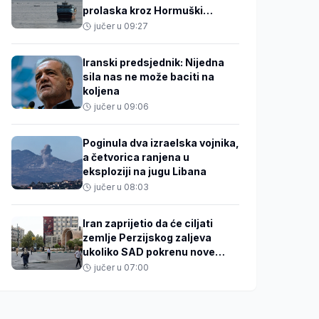
prolaska kroz Hormuški
moreuz
jučer u 09:27
Iranski predsjednik: Nijedna
sila nas ne može baciti na
koljena
jučer u 09:06
Poginula dva izraelska vojnika,
a četvorica ranjena u
eksploziji na jugu Libana
jučer u 08:03
Iran zaprijetio da će ciljati
zemlje Perzijskog zaljeva
ukoliko SAD pokrenu nove
napade
jučer u 07:00