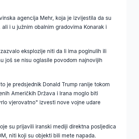
ovinska agencija Mehr, koja je izvijestila da su
 ali i u južnim obalnim gradovima Konarak i
izazvalo eksplozije niti da li ima poginulih ili
nu još se nisu oglasile povodom najnovijih
 što je predsjednik Donald Trump ranije tokom
jenih Američkih Država i Irana moglo biti
rlo vjerovatno" izvesti nove vojne udare
je su prijavili iranski mediji direktna posljedica
 niti koji su objekti bili mete napada.