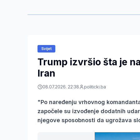
Svijet
Trump izvršio šta je n
Iran
08.07.2026. 22:38
politicki.ba
"Po naređenju vrhovnog komandanta
započele su izvođenje dodatnih udar
njegove sposobnosti da ugrožava sl