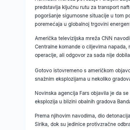
predstavlja ključnu rutu za transport naf
pogoršanje sigurnosne situacije u tom p
poremećaja u globalnoj trgovini energen
Američka televizijska mreža CNN navodi 
Centralne komande o ciljevima napada, 
operacije, ali odgovor za sada nije dobila
Gotovo istovremeno s američkom objavom, 
snažnim eksplozijama u nekoliko gradova
Novinska agencija Fars objavila je da se
eksplozija u blizini obalnih gradova Banda
Prema njihovim navodima, dio detonacija
Sirika, dok su jedinice protivzračne odbr