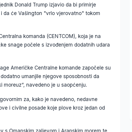
jednik Donald Trump izjavio da bi primirje
 i da će Vašington "vrlo vjerovatno" tokom
a Centralna komanda (CENTCOM), koja je na
ičke snage počele s izvođenjem dodatnih udara
nage Američke Centralne komande započele su
i dodatno umanjile njegove sposobnosti da
i moreuz“, navedeno je u saopćenju.
odgovornim za, kako je navedeno, nedavne
e i civilne posade koje plove kroz jedan od
jev s Omanskim zaljevom i Arapskim morem te