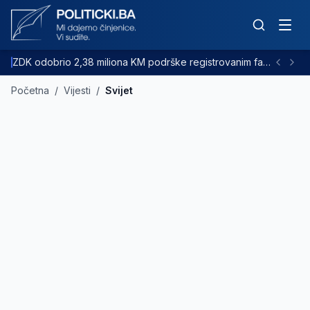
ZDK odobrio 2,38 miliona KM podrške registrovanim farmama goveda
Početna
/
Vijesti
/
Svijet