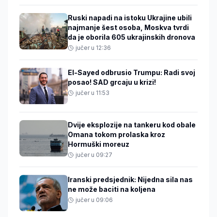
Ruski napadi na istoku Ukrajine ubili
najmanje šest osoba, Moskva tvrdi
da je oborila 605 ukrajinskih dronova
jučer u 12:36
El-Sayed odbrusio Trumpu: Radi svoj
posao! SAD grcaju u krizi!
jučer u 11:53
Dvije eksplozije na tankeru kod obale
Omana tokom prolaska kroz
Hormuški moreuz
jučer u 09:27
Iranski predsjednik: Nijedna sila nas
ne može baciti na koljena
jučer u 09:06