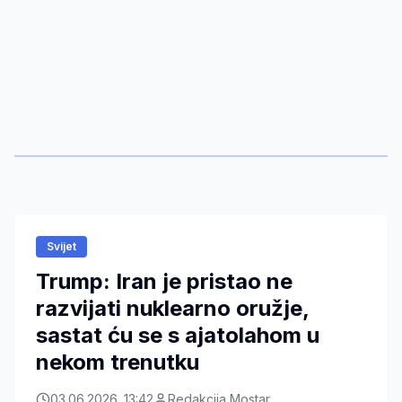
Svijet
Trump: Iran je pristao ne
razvijati nuklearno oružje,
sastat ću se s ajatolahom u
nekom trenutku
03.06.2026. 13:42
Redakcija Mostar