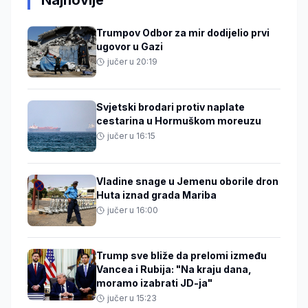
Najnovije
Trumpov Odbor za mir dodijelio prvi
ugovor u Gazi
jučer u 20:19
Svjetski brodari protiv naplate
cestarina u Hormuškom moreuzu
jučer u 16:15
Vladine snage u Jemenu oborile dron
Huta iznad grada Mariba
jučer u 16:00
Trump sve bliže da prelomi između
Vancea i Rubija: "Na kraju dana,
moramo izabrati JD-ja"
jučer u 15:23