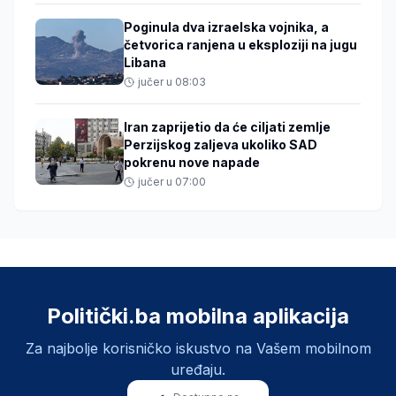
Poginula dva izraelska vojnika, a
četvorica ranjena u eksploziji na jugu
Libana
jučer u 08:03
Iran zaprijetio da će ciljati zemlje
Perzijskog zaljeva ukoliko SAD
pokrenu nove napade
jučer u 07:00
Politički.ba mobilna aplikacija
Za najbolje korisničko iskustvo na Vašem mobilnom
uređaju.