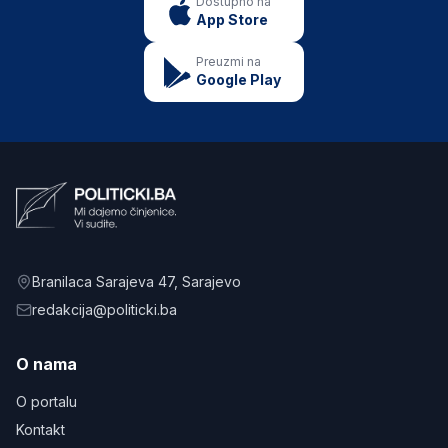
Dostupno na
App Store
Preuzmi na
Google Play
Branilaca Sarajeva 47
, Sarajevo
redakcija@politicki.ba
O nama
O portalu
Kontakt